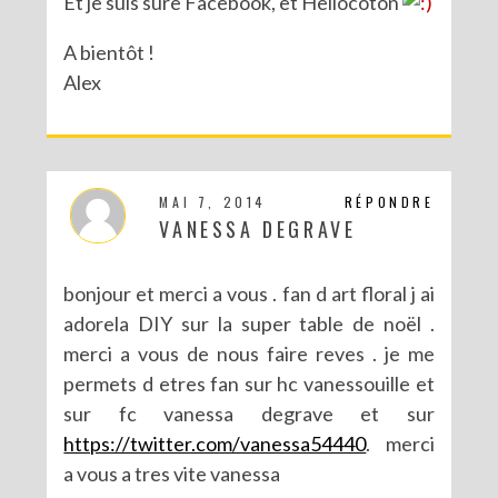
Et je suis sure Facebook, et Hellocoton
A bientôt !
Alex
MAI 7, 2014
RÉPONDRE
VANESSA DEGRAVE
bonjour et merci a vous . fan d art floral j ai
adorela DIY sur la super table de noël .
merci a vous de nous faire reves . je me
permets d etres fan sur hc vanessouille et
sur fc vanessa degrave et sur
https://twitter.com/vanessa54440
. merci
a vous a tres vite vanessa