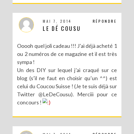
MAI 7, 2014
RÉPONDRE
LE DÉ COUSU
Ooooh quel joli cadeau !!! J’ai déjà acheté 1
ou 2 numéros de ce magazine et il est très
sympa !
Un des DIY sur lequel j’ai craqué sur ce
blog (s’il ne faut en choisir qu’un ^^) est
celui du Coucou Suisse ! (Je te suis déjà sur
CONCOURS : UN KIT DIY LOVE BIRDS À GAGNER POUR LA SAINT VALENTIN
Twitter @LeDeCousu). Merciii pour ce
concours !