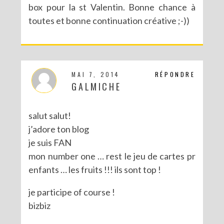
box pour la st Valentin. Bonne chance à
toutes et bonne continuation créative ;-))
CONCOURS POUR PÂQUES AVEC SERGENT MAJOR
MAI 7, 2014
RÉPONDRE
GALMICHE
salut salut!
j’adore ton blog
je suis FAN
mon number one … rest le jeu de cartes pr
enfants … les fruits !!! ils sont top !
je participe of course !
bizbiz
CONCOURS : LE LIVRE LES PARTY PRINTABLES