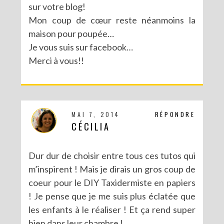
sur votre blog!
Mon coup de cœur reste néanmoins la
MA PARTICIPATION À LA BATTLE FUSE CREATIVITY SYSTEM DE FISKARS
maison pour poupée…
Je vous suis sur facebook…
Merci à vous!!
MAI 7, 2014
RÉPONDRE
CÉCILIA
Dur dur de choisir entre tous ces tutos qui
m’inspirent ! Mais je dirais un gros coup de
coeur pour le DIY Taxidermiste en papiers
! Je pense que je me suis plus éclatée que
les enfants à le réaliser ! Et ça rend super
bien dans leur chambre !