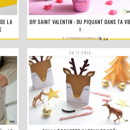
 DE LA
ne de
DIY SAINT VALENTIN : DU PIQUANT DANS TA VI
Ici, on ne rate jamais une occasion pour sortir
son…
E
!
LIRE LA SUITE
5 COMMENTAIRES |
24
28.11.2016