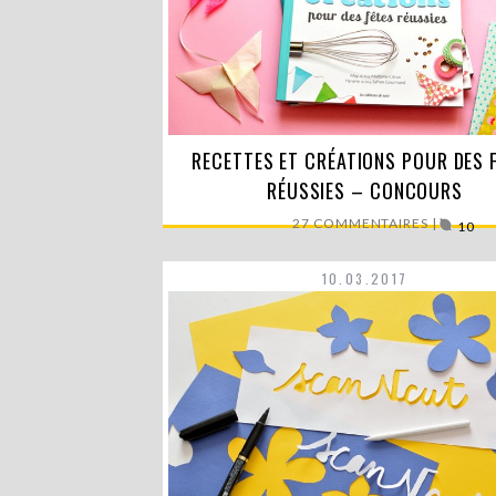
RECETTES ET CRÉATIONS POUR DES 
Mon tout premier livre : « Recettes et Créa
pour des…
RÉUSSIES – CONCOURS
LIRE LA SUITE
27 COMMENTAIRES |
10
10.03.2017