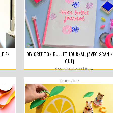
UT EN
l’avent
DIY CRÉE TON BULLET JOURNAL (AVEC SCAN N
Objet indispensable pour toute personne
organisée (ou qui essaie de…
CUT)
LIRE LA SUITE
0 COMMENTAIRE |
16
18.09.2017