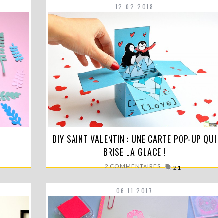
12.02.2018
salon
DIY SAINT VALENTIN : UNE CARTE POP-UP QUI
Brrrr, on dirait que les températures descendent
non ? Mais…
BRISE LA GLACE !
LIRE LA SUITE
2 COMMENTAIRES |
21
06.11.2017