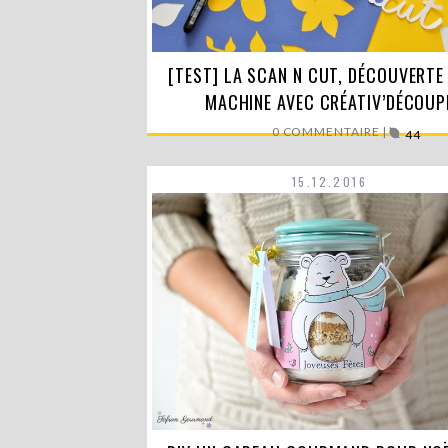
[TEST] LA SCAN N CUT, DÉCOUVERTE
Aujourd’hui, j’ai testé pour vous une machi
découpe révolutionnaire,…
MACHINE AVEC CRÉATIV’DÉCOUP
LIRE LA SUITE
0 COMMENTAIRE |
44
15.12.2016