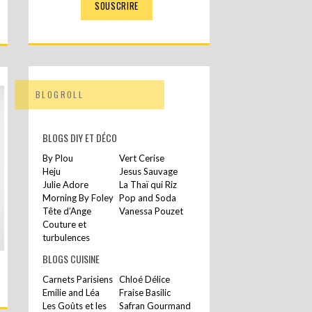
BLOGROLL
BLOGS DIY ET DÉCO
By Plou
Vert Cerise
Heju
Jesus Sauvage
Julie Adore
La Thaï qui Riz
Morning By Foley
Pop and Soda
Tête d’Ange
Vanessa Pouzet
Couture et
turbulences
BLOGS CUISINE
Carnets Parisiens
Chloé Délice
Emilie and Léa
Fraise Basilic
Les Goûts et les
Safran Gourmand