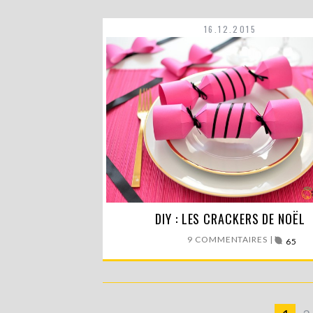
16.12.2015
Dans une semaine, c’est Noël ! Je n’allais p
DIY : LES CRACKERS DE NOËL
9 COMMENTAIRES |
65
LIRE LA SUITE