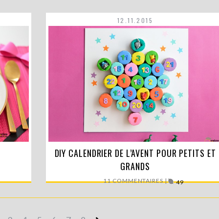
12.11.2015
as te…
DIY CALENDRIER DE L’AVENT POUR PETITS ET
Le compte à rebours a déjà commencé ! Il ne…
GRANDS
LIRE LA SUITE
11 COMMENTAIRES |
49