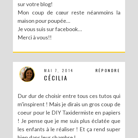
sur votre blog!
Mon coup de cœur reste néanmoins la
MA PARTICIPATION À LA BATTLE FUSE CREATIVITY SYSTEM DE FISKARS
maison pour poupée…
Je vous suis sur facebook…
Merci à vous!!
MAI 7, 2014
RÉPONDRE
CÉCILIA
Dur dur de choisir entre tous ces tutos qui
m’inspirent ! Mais je dirais un gros coup de
coeur pour le DIY Taxidermiste en papiers
! Je pense que je me suis plus éclatée que
les enfants à le réaliser ! Et ça rend super
bien dans leur chambre !