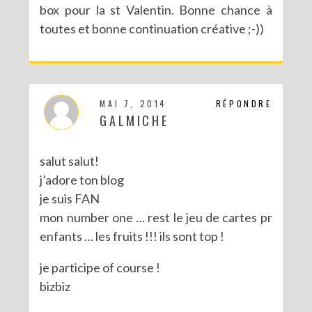
box pour la st Valentin. Bonne chance à
toutes et bonne continuation créative ;-))
CONCOURS POUR PÂQUES AVEC SERGENT MAJOR
MAI 7, 2014
RÉPONDRE
GALMICHE
salut salut!
j’adore ton blog
je suis FAN
mon number one … rest le jeu de cartes pr
enfants … les fruits !!! ils sont top !
je participe of course !
bizbiz
CONCOURS : LE LIVRE LES PARTY PRINTABLES