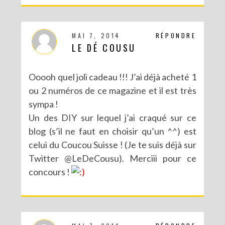
MAI 7, 2014
RÉPONDRE
LE DÉ COUSU
Ooooh quel joli cadeau !!! J’ai déjà acheté 1
ou 2 numéros de ce magazine et il est très
sympa !
Un des DIY sur lequel j’ai craqué sur ce
blog (s’il ne faut en choisir qu’un ^^) est
celui du Coucou Suisse ! (Je te suis déjà sur
CONCOURS : UN KIT DIY LOVE BIRDS À GAGNER POUR LA SAINT VALENTIN
Twitter @LeDeCousu). Merciii pour ce
concours !