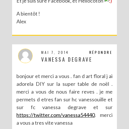
Et je suis sure Facebook, et Hellocoton
A bientôt !
Alex
MAI 7, 2014
RÉPONDRE
VANESSA DEGRAVE
bonjour et merci a vous . fan d art floral j ai
adorela DIY sur la super table de noël .
merci a vous de nous faire reves . je me
permets d etres fan sur hc vanessouille et
sur fc vanessa degrave et sur
https://twitter.com/vanessa54440
. merci
a vous a tres vite vanessa