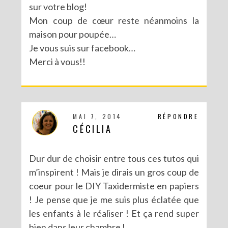
sur votre blog!
Mon coup de cœur reste néanmoins la
MA PARTICIPATION À LA BATTLE FUSE CREATIVITY SYSTEM DE FISKARS
maison pour poupée…
Je vous suis sur facebook…
Merci à vous!!
MAI 7, 2014
RÉPONDRE
CÉCILIA
Dur dur de choisir entre tous ces tutos qui
m’inspirent ! Mais je dirais un gros coup de
coeur pour le DIY Taxidermiste en papiers
! Je pense que je me suis plus éclatée que
les enfants à le réaliser ! Et ça rend super
bien dans leur chambre !