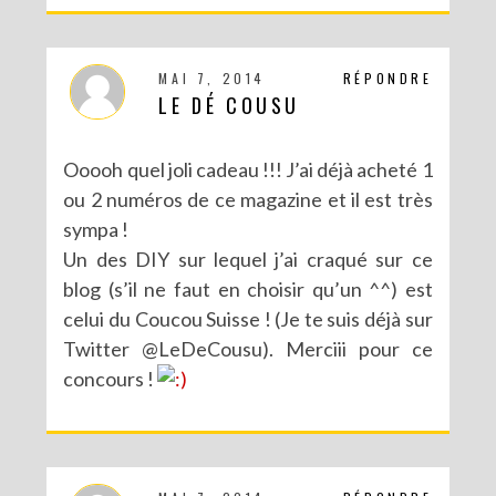
MAI 7, 2014
RÉPONDRE
LE DÉ COUSU
Ooooh quel joli cadeau !!! J’ai déjà acheté 1
ou 2 numéros de ce magazine et il est très
sympa !
Un des DIY sur lequel j’ai craqué sur ce
blog (s’il ne faut en choisir qu’un ^^) est
celui du Coucou Suisse ! (Je te suis déjà sur
CONCOURS : UN KIT DIY LOVE BIRDS À GAGNER POUR LA SAINT VALENTIN
Twitter @LeDeCousu). Merciii pour ce
concours !