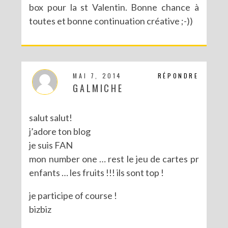
box pour la st Valentin. Bonne chance à
toutes et bonne continuation créative ;-))
CONCOURS POUR PÂQUES AVEC SERGENT MAJOR
MAI 7, 2014
RÉPONDRE
GALMICHE
salut salut!
j’adore ton blog
je suis FAN
mon number one … rest le jeu de cartes pr
enfants … les fruits !!! ils sont top !
je participe of course !
bizbiz
CONCOURS : LE LIVRE LES PARTY PRINTABLES