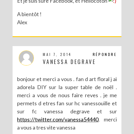
Et je suis sure Facebook, et Hellocoton
A bientôt !
Alex
MAI 7, 2014
RÉPONDRE
VANESSA DEGRAVE
bonjour et merci a vous . fan d art floral j ai
adorela DIY sur la super table de noël .
merci a vous de nous faire reves . je me
permets d etres fan sur hc vanessouille et
sur fc vanessa degrave et sur
https://twitter.com/vanessa54440
. merci
a vous a tres vite vanessa