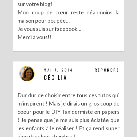
sur votre blog!
Mon coup de cœur reste néanmoins la
MA PARTICIPATION À LA BATTLE FUSE CREATIVITY SYSTEM DE FISKARS
maison pour poupée…
Je vous suis sur facebook…
Merci à vous!!
MAI 7, 2014
RÉPONDRE
CÉCILIA
Dur dur de choisir entre tous ces tutos qui
m’inspirent ! Mais je dirais un gros coup de
coeur pour le DIY Taxidermiste en papiers
! Je pense que je me suis plus éclatée que
les enfants à le réaliser ! Et ça rend super
bien dans leur chambre !