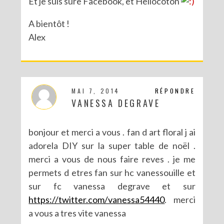
Et je suis sure Facebook, et Hellocoton
A bientôt !
Alex
MAI 7, 2014
RÉPONDRE
VANESSA DEGRAVE
bonjour et merci a vous . fan d art floral j ai
adorela DIY sur la super table de noël .
merci a vous de nous faire reves . je me
permets d etres fan sur hc vanessouille et
sur fc vanessa degrave et sur
https://twitter.com/vanessa54440
. merci
a vous a tres vite vanessa