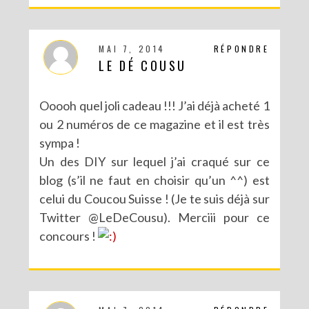
MAI 7, 2014
RÉPONDRE
LE DÉ COUSU
Ooooh quel joli cadeau !!! J’ai déjà acheté 1
ou 2 numéros de ce magazine et il est très
sympa !
Un des DIY sur lequel j’ai craqué sur ce
blog (s’il ne faut en choisir qu’un ^^) est
celui du Coucou Suisse ! (Je te suis déjà sur
CONCOURS : UN KIT DIY LOVE BIRDS À GAGNER POUR LA SAINT VALENTIN
Twitter @LeDeCousu). Merciii pour ce
concours !