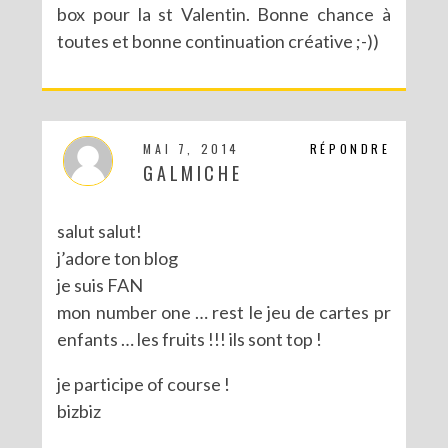
box pour la st Valentin. Bonne chance à
toutes et bonne continuation créative ;-))
CONCOURS POUR PÂQUES AVEC SERGENT MAJOR
MAI 7, 2014
RÉPONDRE
GALMICHE
salut salut!
j’adore ton blog
je suis FAN
mon number one … rest le jeu de cartes pr
enfants … les fruits !!! ils sont top !
je participe of course !
bizbiz
CONCOURS : LE LIVRE LES PARTY PRINTABLES