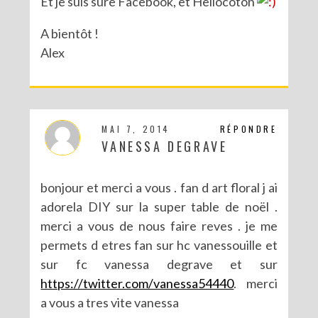
Et je suis sure Facebook, et Hellocoton
A bientôt !
Alex
MAI 7, 2014
RÉPONDRE
VANESSA DEGRAVE
bonjour et merci a vous . fan d art floral j ai
adorela DIY sur la super table de noël .
merci a vous de nous faire reves . je me
permets d etres fan sur hc vanessouille et
sur fc vanessa degrave et sur
https://twitter.com/vanessa54440
. merci
a vous a tres vite vanessa