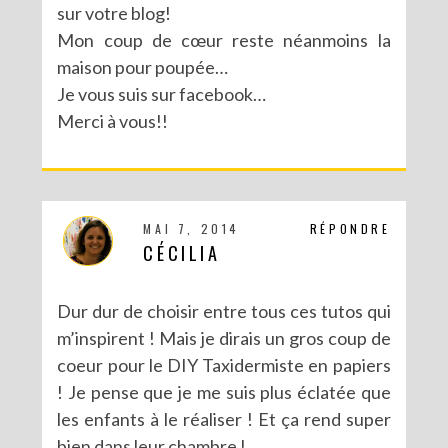
sur votre blog!
Mon coup de cœur reste néanmoins la
MA PARTICIPATION À LA BATTLE FUSE CREATIVITY SYSTEM DE FISKARS
maison pour poupée…
Je vous suis sur facebook…
Merci à vous!!
MAI 7, 2014
RÉPONDRE
CÉCILIA
Dur dur de choisir entre tous ces tutos qui
m’inspirent ! Mais je dirais un gros coup de
coeur pour le DIY Taxidermiste en papiers
! Je pense que je me suis plus éclatée que
les enfants à le réaliser ! Et ça rend super
bien dans leur chambre !