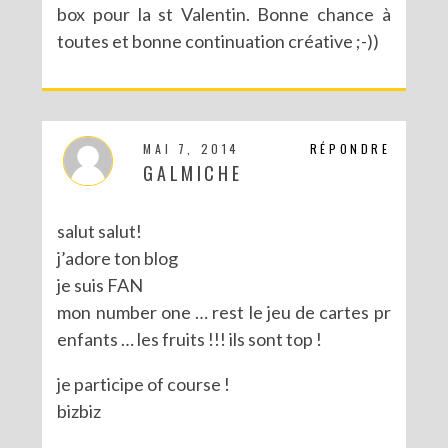
box pour la st Valentin. Bonne chance à
toutes et bonne continuation créative ;-))
CONCOURS POUR PÂQUES AVEC SERGENT MAJOR
MAI 7, 2014
RÉPONDRE
GALMICHE
salut salut!
j’adore ton blog
je suis FAN
mon number one … rest le jeu de cartes pr
enfants … les fruits !!! ils sont top !
je participe of course !
bizbiz
CONCOURS : LE LIVRE LES PARTY PRINTABLES