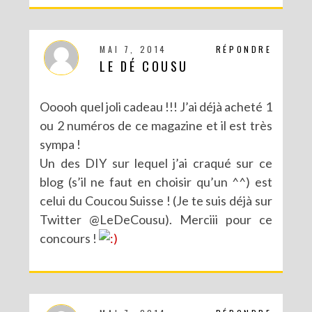
MAI 7, 2014
RÉPONDRE
LE DÉ COUSU
Ooooh quel joli cadeau !!! J’ai déjà acheté 1
ou 2 numéros de ce magazine et il est très
sympa !
Un des DIY sur lequel j’ai craqué sur ce
blog (s’il ne faut en choisir qu’un ^^) est
celui du Coucou Suisse ! (Je te suis déjà sur
CONCOURS : UN KIT DIY LOVE BIRDS À GAGNER POUR LA SAINT VALENTIN
Twitter @LeDeCousu). Merciii pour ce
concours !