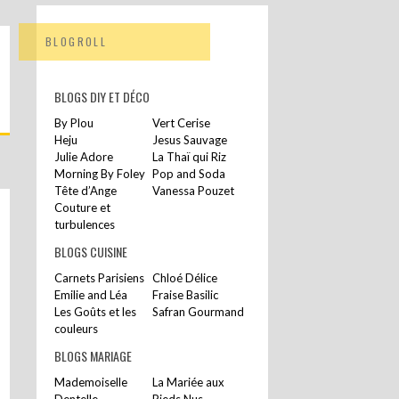
BLOGROLL
BLOGS DIY ET DÉCO
By Plou
Vert Cerise
Heju
Jesus Sauvage
Julie Adore
La Thaï qui Riz
Morning By Foley
Pop and Soda
Tête d’Ange
Vanessa Pouzet
Couture et
turbulences
BLOGS CUISINE
Carnets Parisiens
Chloé Délice
Emilie and Léa
Fraise Basilic
Les Goûts et les
Safran Gourmand
couleurs
BLOGS MARIAGE
Mademoiselle
La Mariée aux
Dentelle
Pieds Nus