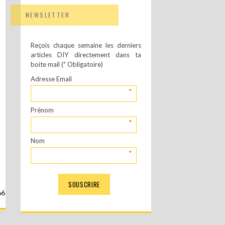
NEWSLETTER
Reçois chaque semaine les derniers
articles DIY directement dans ta
boite mail (
*
Obligatoire)
Adresse Email
*
Prénom
*
Nom
*
66