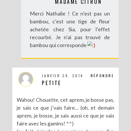
MADAME CITRON
Merci Nathalie ! Ce n’est pas un
bambou, c’est une tige de fleur
RECETTES ET CRÉATIONS POUR DES FÊTES RÉUSSIES – CONCOURS
achetée chez Sia, pour l’effet
recourbé. Je n’ai pas trouvé de
bambou qui corresponde
JANVIER 28, 2014
RÉPONDRE
PETITE
Wahou! Chouette, cet aprem, je bosse pas,
je sais ce que j’vais faire… (oh, et demain
DIY : MA VALISETTE CITRON
aprem, je bosse, je sais aussi ce que je vais
faire avec les gamins! ^^)