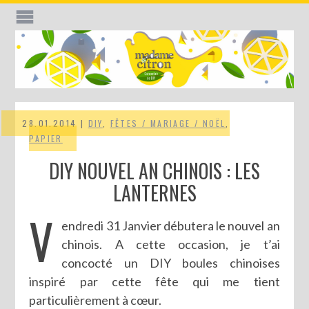
28.01.2014 |
DIY
,
FÊTES / MARIAGE / NOËL
,
PAPIER
DIY NOUVEL AN CHINOIS : LES
LANTERNES
V
endredi 31 Janvier débutera le nouvel an
chinois. A cette occasion, je t’ai
concocté un DIY boules chinoises
inspiré par cette fête qui me tient
particulièrement à cœur.