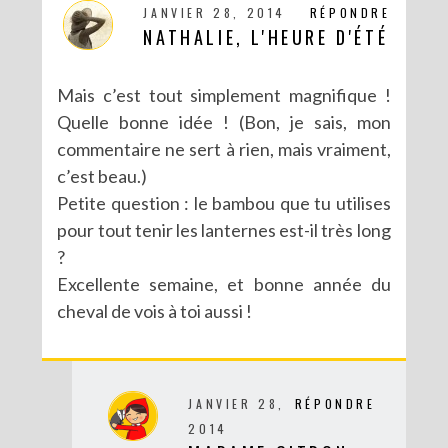
JANVIER 28, 2014
RÉPONDRE
NATHALIE, L'HEURE D'ÉTÉ
Mais c’est tout simplement magnifique !
Quelle bonne idée ! (Bon, je sais, mon
commentaire ne sert à rien, mais vraiment,
c’est beau.)
Petite question : le bambou que tu utilises
DIY CRÉE TON BULLET JOURNAL (AVEC SCAN N CUT)
pour tout tenir les lanternes est-il très long
?
Excellente semaine, et bonne année du
cheval de vois à toi aussi !
JANVIER 28,
RÉPONDRE
2014