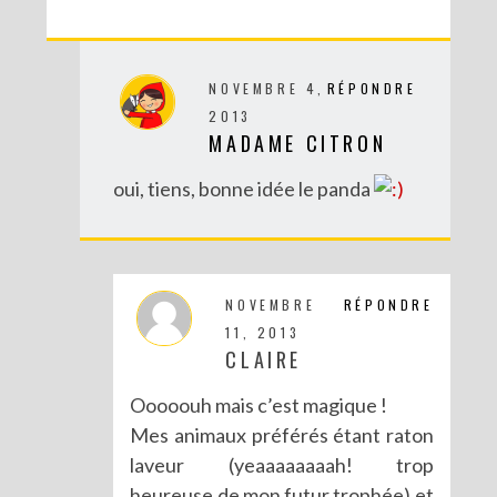
NOVEMBRE 4,
RÉPONDRE
2013
MADAME CITRON
DIY MES CORBEILLES DE BUREAU DENTELLÉES
oui, tiens, bonne idée le panda
NOVEMBRE
RÉPONDRE
11, 2013
CLAIRE
Ooooouh mais c’est magique !
Mes animaux préférés étant raton
laveur (yeaaaaaaaah! trop
heureuse de mon futur trophée) et