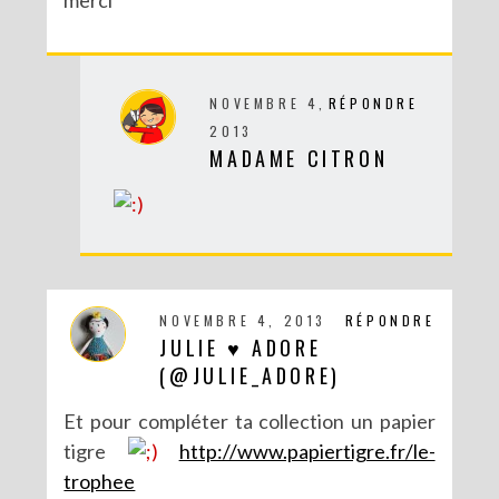
NOVEMBRE 4,
RÉPONDRE
2013
DIY SPÉCIAL BRÉSIL : LE MOBILE RIO
MADAME CITRON
NOVEMBRE 4, 2013
RÉPONDRE
JULIE ♥ ADORE
(@JULIE_ADORE)
Et pour compléter ta collection un papier
tigre
http://www.papiertigre.fr/le-
trophee
DIY : POTS À SUCCULENTES FURIEUSEMENT MARBRÉS (BATTLE #17)