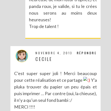
panda roux, je valide, si tu le crées
DIY : LES POMPONS MATRIOCHKA
nous serons au moins deux
heureuses!
Trop de talent !
NOVEMBRE 4, 2013
RÉPONDRE
CECILE
C’est super super joli ! Merci beaucoup
pour cette réalisation et ce partage
Y’a
pluka trouver du papier un peu épais et
puis imprimer … Par contre (oui, la chieuse),
il n’y a qu’un seul fond bambi :/
MERCI !!!!