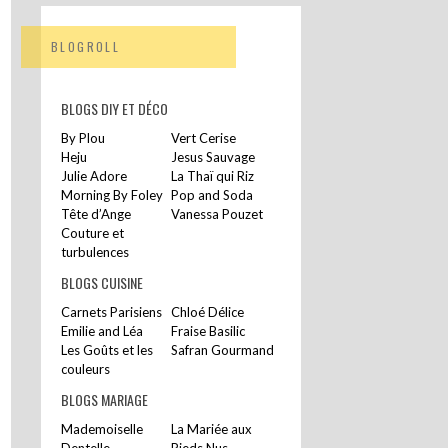
BLOGROLL
BLOGS DIY ET DÉCO
By Plou
Vert Cerise
Heju
Jesus Sauvage
Julie Adore
La Thaï qui Riz
Morning By Foley
Pop and Soda
Tête d’Ange
Vanessa Pouzet
Couture et
turbulences
BLOGS CUISINE
Carnets Parisiens
Chloé Délice
Emilie and Léa
Fraise Basilic
Les Goûts et les
Safran Gourmand
couleurs
BLOGS MARIAGE
Mademoiselle
La Mariée aux
Dentelle
Pieds Nus