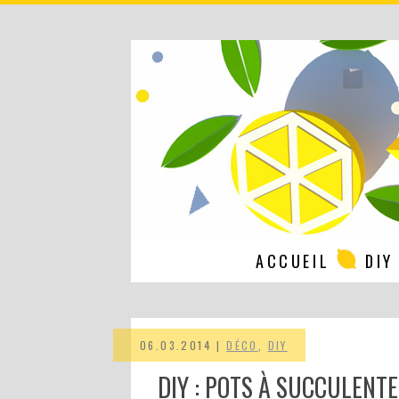
ACCUEIL
DIY
06.03.2014 |
DÉCO
,
DIY
DIY : POTS À SUCCULENT