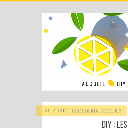
ACCUEIL
DIY
28.10.2013 |
ACCESSOIRES
,
DÉCO
,
DIY
DIY : L