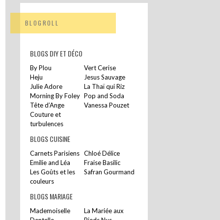
BLOGROLL
BLOGS DIY ET DÉCO
By Plou
Vert Cerise
Heju
Jesus Sauvage
Julie Adore
La Thaï qui Riz
Morning By Foley
Pop and Soda
Tête d’Ange
Vanessa Pouzet
Couture et
turbulences
BLOGS CUISINE
Carnets Parisiens
Chloé Délice
Emilie and Léa
Fraise Basilic
Les Goûts et les
Safran Gourmand
couleurs
BLOGS MARIAGE
Mademoiselle
La Mariée aux
Dentelle
Pieds Nus