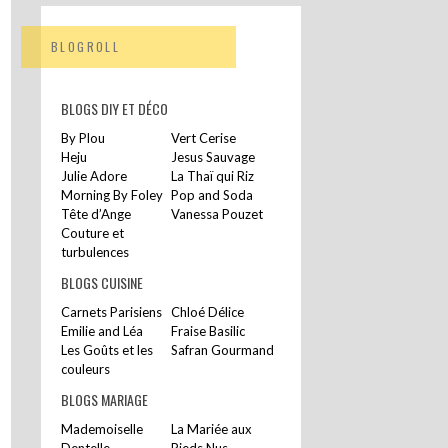
BLOGROLL
BLOGS DIY ET DÉCO
By Plou
Vert Cerise
Heju
Jesus Sauvage
Julie Adore
La Thaï qui Riz
Morning By Foley
Pop and Soda
Tête d’Ange
Vanessa Pouzet
Couture et
turbulences
BLOGS CUISINE
Carnets Parisiens
Chloé Délice
Emilie and Léa
Fraise Basilic
Les Goûts et les
Safran Gourmand
couleurs
BLOGS MARIAGE
Mademoiselle
La Mariée aux
Dentelle
Pieds Nus