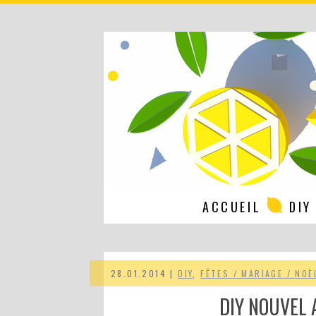
ACCUEIL
DIY
28.01.2014 |
DIY
,
FÊTES / MARIAGE / NOË
DIY NOUVEL 