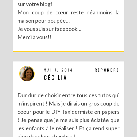
sur votre blog!
Mon coup de cœur reste néanmoins la
MA PARTICIPATION À LA BATTLE FUSE CREATIVITY SYSTEM DE FISKARS
maison pour poupée…
Je vous suis sur facebook…
Merci à vous!!
MAI 7, 2014
RÉPONDRE
CÉCILIA
Dur dur de choisir entre tous ces tutos qui
m’inspirent ! Mais je dirais un gros coup de
coeur pour le DIY Taxidermiste en papiers
! Je pense que je me suis plus éclatée que
les enfants à le réaliser ! Et ça rend super
bien dans leur chambre !