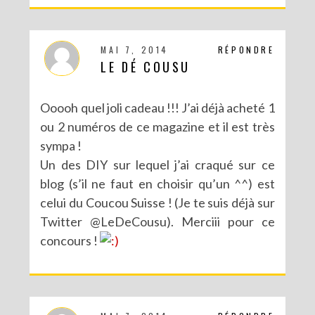
MAI 7, 2014
RÉPONDRE
LE DÉ COUSU
Ooooh quel joli cadeau !!! J’ai déjà acheté 1
ou 2 numéros de ce magazine et il est très
sympa !
Un des DIY sur lequel j’ai craqué sur ce
blog (s’il ne faut en choisir qu’un ^^) est
celui du Coucou Suisse ! (Je te suis déjà sur
CONCOURS : UN KIT DIY LOVE BIRDS À GAGNER POUR LA SAINT VALENTIN
Twitter @LeDeCousu). Merciii pour ce
concours !