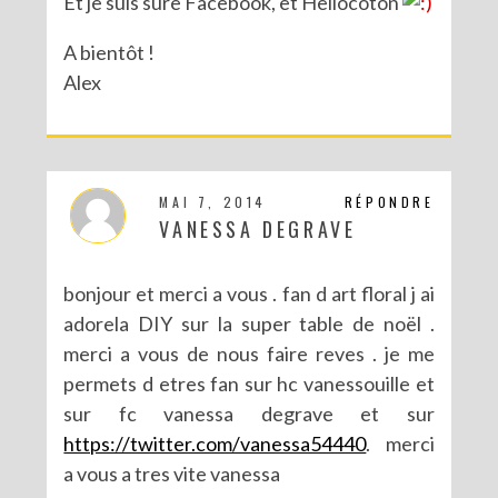
Et je suis sure Facebook, et Hellocoton
A bientôt !
Alex
MAI 7, 2014
RÉPONDRE
VANESSA DEGRAVE
bonjour et merci a vous . fan d art floral j ai
adorela DIY sur la super table de noël .
merci a vous de nous faire reves . je me
permets d etres fan sur hc vanessouille et
sur fc vanessa degrave et sur
https://twitter.com/vanessa54440
. merci
a vous a tres vite vanessa