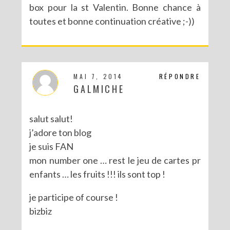
box pour la st Valentin. Bonne chance à
toutes et bonne continuation créative ;-))
CONCOURS POUR PÂQUES AVEC SERGENT MAJOR
MAI 7, 2014
RÉPONDRE
GALMICHE
salut salut!
j’adore ton blog
je suis FAN
mon number one … rest le jeu de cartes pr
enfants … les fruits !!! ils sont top !
je participe of course !
bizbiz
CONCOURS : LE LIVRE LES PARTY PRINTABLES