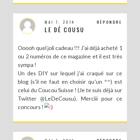
MAI 7, 2014
RÉPONDRE
LE DÉ COUSU
Ooooh quel joli cadeau !!! J’ai déjà acheté 1
ou 2 numéros de ce magazine et il est très
sympa !
Un des DIY sur lequel j’ai craqué sur ce
blog (s’il ne faut en choisir qu’un ^^) est
celui du Coucou Suisse ! (Je te suis déjà sur
CONCOURS : UN KIT DIY LOVE BIRDS À GAGNER POUR LA SAINT VALENTIN
Twitter @LeDeCousu). Merciii pour ce
concours !