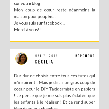
sur votre blog!
Mon coup de cœur reste néanmoins la
MA PARTICIPATION À LA BATTLE FUSE CREATIVITY SYSTEM DE FISKARS
maison pour poupée…
Je vous suis sur facebook…
Merci à vous!!
MAI 7, 2014
RÉPONDRE
CÉCILIA
Dur dur de choisir entre tous ces tutos qui
m’inspirent ! Mais je dirais un gros coup de
coeur pour le DIY Taxidermiste en papiers
! Je pense que je me suis plus éclatée que
les enfants à le réaliser ! Et ça rend super
bien dans leur chambre !