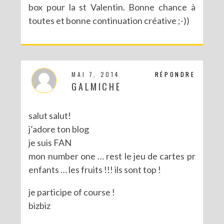
box pour la st Valentin. Bonne chance à
toutes et bonne continuation créative ;-))
CONCOURS POUR PÂQUES AVEC SERGENT MAJOR
MAI 7, 2014
RÉPONDRE
GALMICHE
salut salut!
j’adore ton blog
je suis FAN
mon number one … rest le jeu de cartes pr
enfants … les fruits !!! ils sont top !
je participe of course !
bizbiz
CONCOURS : LE LIVRE LES PARTY PRINTABLES