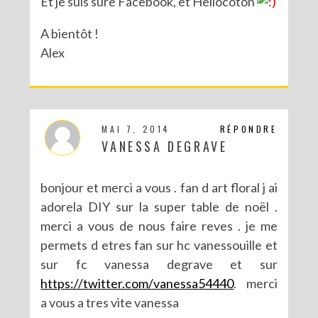
Et je suis sure Facebook, et Hellocoton
A bientôt !
Alex
MAI 7, 2014
RÉPONDRE
VANESSA DEGRAVE
bonjour et merci a vous . fan d art floral j ai
adorela DIY sur la super table de noël .
merci a vous de nous faire reves . je me
permets d etres fan sur hc vanessouille et
sur fc vanessa degrave et sur
https://twitter.com/vanessa54440
. merci
a vous a tres vite vanessa