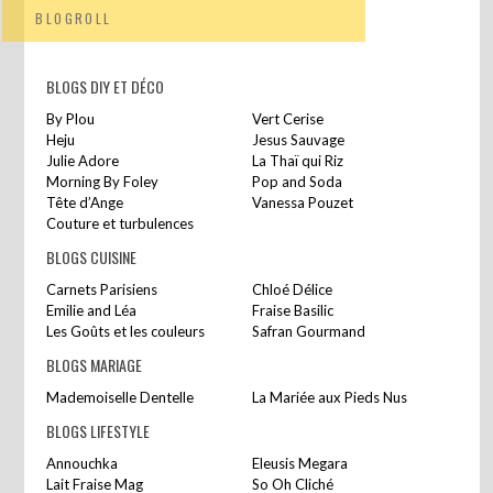
BLOGROLL
BLOGS DIY ET DÉCO
By Plou
Vert Cerise
Heju
Jesus Sauvage
Julie Adore
La Thaï qui Riz
Morning By Foley
Pop and Soda
Tête d’Ange
Vanessa Pouzet
Couture et turbulences
BLOGS CUISINE
Carnets Parisiens
Chloé Délice
Emilie and Léa
Fraise Basilic
Les Goûts et les couleurs
Safran Gourmand
BLOGS MARIAGE
Mademoiselle Dentelle
La Mariée aux Pieds Nus
BLOGS LIFESTYLE
Annouchka
Eleusis Megara
Lait Fraise Mag
So Oh Cliché