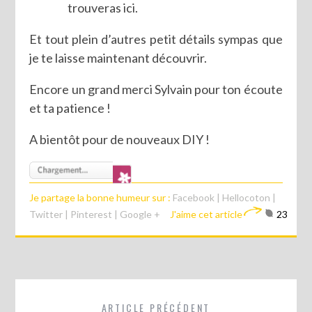
trouveras ici.
Et tout plein d’autres petit détails sympas que
je te laisse maintenant découvrir.
Encore un grand merci Sylvain pour ton écoute
et ta patience !
A bientôt pour de nouveaux DIY !
Je partage la bonne humeur sur :
Facebook
|
Hellocoton
|
Twitter
|
Pinterest
|
Google +
J'aime cet article
23
ARTICLE PRÉCÉDENT