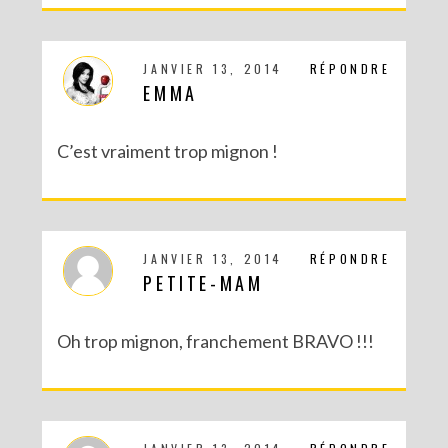
DIY SAINT VALENTIN : UNE CARTE POP-UP QUI BRISE LA GLACE !
JANVIER 13, 2014
RÉPONDRE
EMMA
C’est vraiment trop mignon !
JANVIER 13, 2014
RÉPONDRE
PETITE-MAM
Oh trop mignon, franchement BRAVO !!!
DIY – UN CALENDRIER DE L’AVENT TOUT EN IMAGES