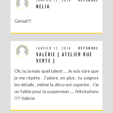
JANVIER 13, 2014
RÉPONDRE
NELIA
Génial!!!
JANVIER 13, 2014
RÉPONDRE
VALÉRIE { ATELIER RUE
DIY CRÉE TON BULLET JOURNAL (AVEC SCAN N CUT)
VERTE }
Oh, la, la mais quel talent … Je suis sûre que
je me répète . J’adore, en plus , tu soignes
les détails , même la déco est superbe . J’ai
un faible pour la suspension …. félicitations
!!!! Valérie