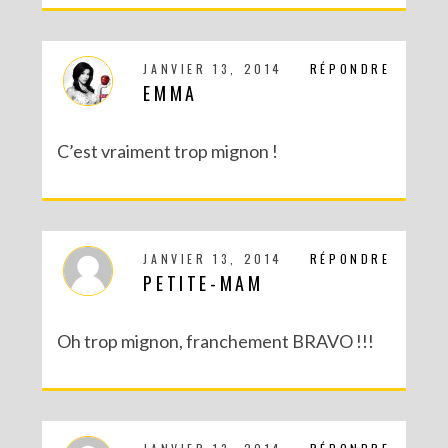
DIY SAINT VALENTIN : UNE CARTE POP-UP QUI BRISE LA GLACE !
JANVIER 13, 2014
RÉPONDRE
EMMA
C’est vraiment trop mignon !
JANVIER 13, 2014
RÉPONDRE
PETITE-MAM
Oh trop mignon, franchement BRAVO !!!
DIY – UN CALENDRIER DE L’AVENT TOUT EN IMAGES