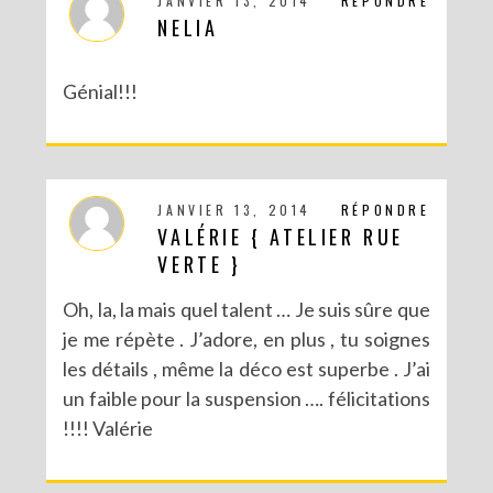
JANVIER 13, 2014
RÉPONDRE
NELIA
Génial!!!
JANVIER 13, 2014
RÉPONDRE
VALÉRIE { ATELIER RUE
DIY CRÉE TON BULLET JOURNAL (AVEC SCAN N CUT)
VERTE }
Oh, la, la mais quel talent … Je suis sûre que
je me répète . J’adore, en plus , tu soignes
les détails , même la déco est superbe . J’ai
un faible pour la suspension …. félicitations
!!!! Valérie