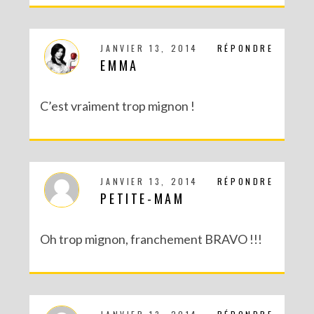
DIY SAINT VALENTIN : UNE CARTE POP-UP QUI BRISE LA GLACE !
JANVIER 13, 2014
RÉPONDRE
EMMA
C’est vraiment trop mignon !
JANVIER 13, 2014
RÉPONDRE
PETITE-MAM
Oh trop mignon, franchement BRAVO !!!
DIY – UN CALENDRIER DE L’AVENT TOUT EN IMAGES