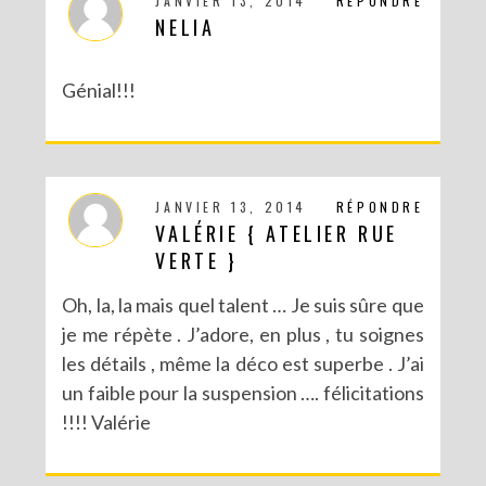
JANVIER 13, 2014
RÉPONDRE
NELIA
Génial!!!
JANVIER 13, 2014
RÉPONDRE
VALÉRIE { ATELIER RUE
DIY CRÉE TON BULLET JOURNAL (AVEC SCAN N CUT)
VERTE }
Oh, la, la mais quel talent … Je suis sûre que
je me répète . J’adore, en plus , tu soignes
les détails , même la déco est superbe . J’ai
un faible pour la suspension …. félicitations
!!!! Valérie