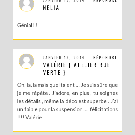
JANVIER 13, 2014
RÉPONDRE
NELIA
Génial!!!
JANVIER 13, 2014
RÉPONDRE
VALÉRIE { ATELIER RUE
DIY CRÉE TON BULLET JOURNAL (AVEC SCAN N CUT)
VERTE }
Oh, la, la mais quel talent … Je suis sûre que
je me répète . J’adore, en plus , tu soignes
les détails , même la déco est superbe . J’ai
un faible pour la suspension …. félicitations
!!!! Valérie