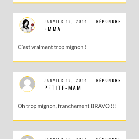
DIY SAINT VALENTIN : UNE CARTE POP-UP QUI BRISE LA GLACE !
JANVIER 13, 2014
RÉPONDRE
EMMA
C’est vraiment trop mignon !
JANVIER 13, 2014
RÉPONDRE
PETITE-MAM
Oh trop mignon, franchement BRAVO !!!
DIY – UN CALENDRIER DE L’AVENT TOUT EN IMAGES