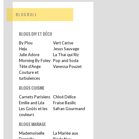
BLOGROLL
BLOGS DIY ET DÉCO
By Plou
Vert Cerise
Heju
Jesus Sauvage
Julie Adore
La Thaï qui Riz
Morning By Foley
Pop and Soda
Tête d’Ange
Vanessa Pouzet
Couture et
turbulences
BLOGS CUISINE
Carnets Parisiens
Chloé Délice
Emilie and Léa
Fraise Basilic
Les Goûts et les
Safran Gourmand
couleurs
BLOGS MARIAGE
Mademoiselle
La Mariée aux
Dentelle
Pieds Nus