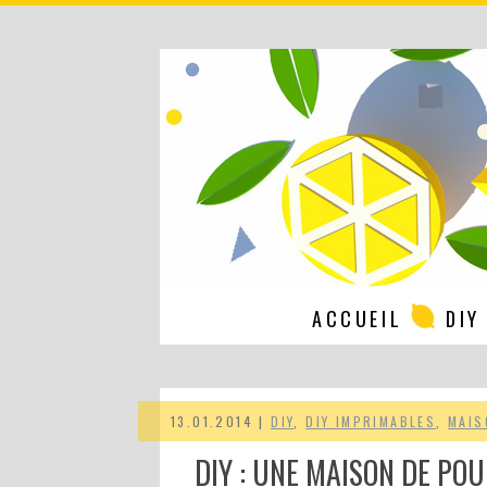
ACCUEIL
DIY
13.01.2014 |
DIY
,
DIY IMPRIMABLES
,
MAIS
DIY : UNE MAISON DE POU