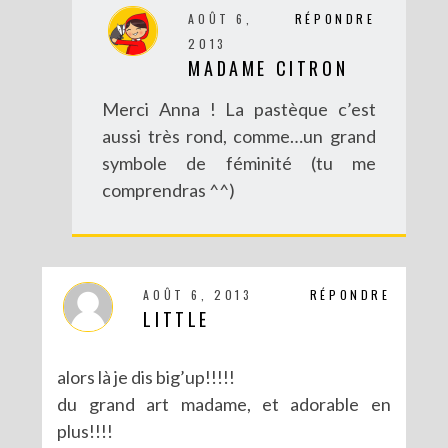
AOÛT 6,
RÉPONDRE
2013
MADAME CITRON
Merci Anna ! La pastèque c’est
aussi très rond, comme…un grand
symbole de féminité (tu me
comprendras ^^)
DIY : BRACELET BRÉSILIEN XXL
AOÛT 6, 2013
RÉPONDRE
LITTLE
alors là je dis big’up!!!!!
du grand art madame, et adorable en
plus!!!!