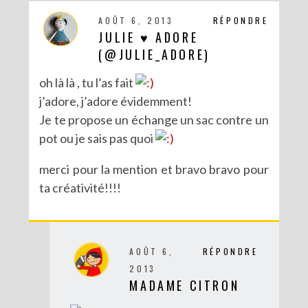
AOÛT 6, 2013
RÉPONDRE
JULIE ♥ ADORE
(@JULIE_ADORE)
oh là là , tu l’as fait
j’adore, j’adore évidemment!
Je te propose un échange un sac contre un
pot ou je sais pas quoi
merci pour la mention et bravo bravo pour
ta créativité!!!!
DIY : CUSTOMISE TON BONNET AVEC SERGENT MAJOR
AOÛT 6,
RÉPONDRE
2013
MADAME CITRON