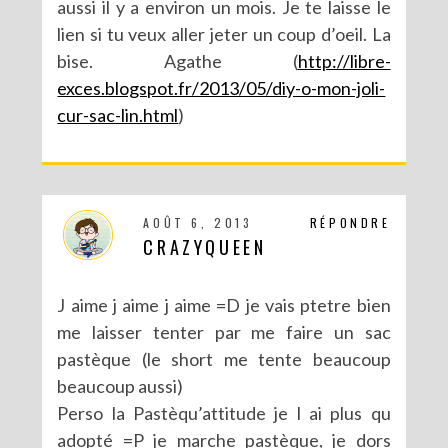
aussi il y a environ un mois. Je te laisse le
lien si tu veux aller jeter un coup d’oeil. La
bise. Agathe (
http://libre-
exces.blogspot.fr/2013/05/diy-o-mon-joli-
cur-sac-lin.html
)
AOÛT 6, 2013
RÉPONDRE
CRAZYQUEEN
J aime j aime j aime =D je vais ptetre bien
me laisser tenter par me faire un sac
pastèque (le short me tente beaucoup
beaucoup aussi)
Perso la Pastèqu’attitude je l ai plus qu
adopté =P je marche pastèque, je dors