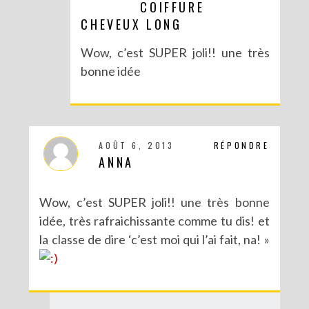
COIFFURE
DIY POUR LA RENTRÉE : UNE TROUSSE SANS COUTURE
CHEVEUX LONG
Wow, c’est SUPER joli!! une très
bonne idée
AOÛT 6, 2013
RÉPONDRE
ANNA
Wow, c’est SUPER joli!! une très bonne
idée, très rafraichissante comme tu dis! et
DIY : UN PETIT CITRON POUR UNE ANNONCE SPÉCIALE
la classe de dire ‘c’est moi qui l’ai fait, na! »