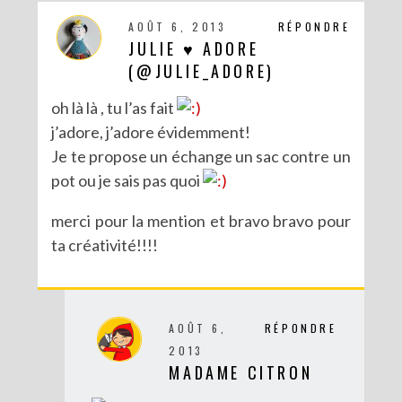
AOÛT 6, 2013
RÉPONDRE
JULIE ♥ ADORE
(@JULIE_ADORE)
oh là là , tu l’as fait
j’adore, j’adore évidemment!
Je te propose un échange un sac contre un
pot ou je sais pas quoi
merci pour la mention et bravo bravo pour
ta créativité!!!!
DIY : CUSTOMISE TON BONNET AVEC SERGENT MAJOR
AOÛT 6,
RÉPONDRE
2013
MADAME CITRON