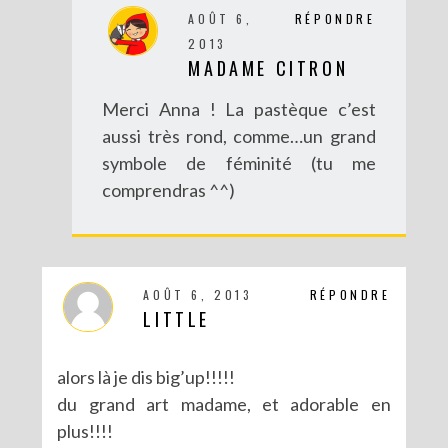
AOÛT 6,
RÉPONDRE
2013
MADAME CITRON
Merci Anna ! La pastèque c’est
aussi très rond, comme…un grand
symbole de féminité (tu me
comprendras ^^)
DIY : BRACELET BRÉSILIEN XXL
AOÛT 6, 2013
RÉPONDRE
LITTLE
alors là je dis big’up!!!!!
du grand art madame, et adorable en
plus!!!!