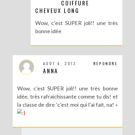
COIFFURE
DIY POUR LA RENTRÉE : UNE TROUSSE SANS COUTURE
CHEVEUX LONG
Wow, c’est SUPER joli!! une très
bonne idée
AOÛT 6, 2013
RÉPONDRE
ANNA
Wow, c’est SUPER joli!! une très bonne
idée, très rafraichissante comme tu dis! et
DIY : UN PETIT CITRON POUR UNE ANNONCE SPÉCIALE
la classe de dire ‘c’est moi qui l’ai fait, na! »