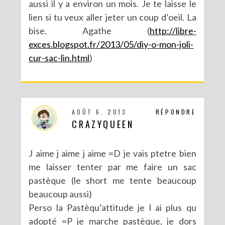
aussi il y a environ un mois. Je te laisse le
lien si tu veux aller jeter un coup d’oeil. La
bise. Agathe (
http://libre-
exces.blogspot.fr/2013/05/diy-o-mon-joli-
cur-sac-lin.html
)
AOÛT 6, 2013
RÉPONDRE
CRAZYQUEEN
J aime j aime j aime =D je vais ptetre bien
me laisser tenter par me faire un sac
pastèque (le short me tente beaucoup
beaucoup aussi)
Perso la Pastèqu’attitude je l ai plus qu
adopté =P je marche pastèque, je dors