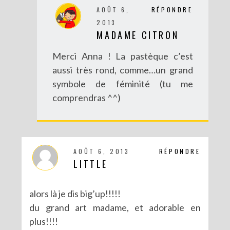
AOÛT 6,
RÉPONDRE
2013
MADAME CITRON
Merci Anna ! La pastèque c’est
aussi très rond, comme…un grand
symbole de féminité (tu me
comprendras ^^)
DIY : BRACELET BRÉSILIEN XXL
AOÛT 6, 2013
RÉPONDRE
LITTLE
alors là je dis big’up!!!!!
du grand art madame, et adorable en
plus!!!!