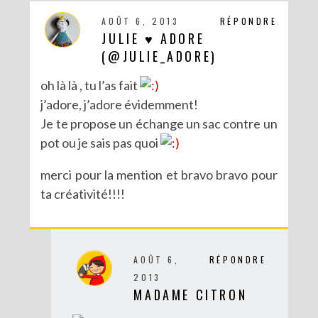
AOÛT 6, 2013
RÉPONDRE
JULIE ♥ ADORE
(@JULIE_ADORE)
oh là là , tu l’as fait
j’adore, j’adore évidemment!
Je te propose un échange un sac contre un
pot ou je sais pas quoi
merci pour la mention et bravo bravo pour
ta créativité!!!!
DIY : CUSTOMISE TON BONNET AVEC SERGENT MAJOR
AOÛT 6,
RÉPONDRE
2013
MADAME CITRON