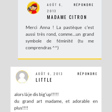
AOÛT 6,
RÉPONDRE
2013
MADAME CITRON
Merci Anna ! La pastèque c’est
aussi très rond, comme…un grand
symbole de féminité (tu me
comprendras ^^)
DIY : BRACELET BRÉSILIEN XXL
AOÛT 6, 2013
RÉPONDRE
LITTLE
alors là je dis big’up!!!!!
du grand art madame, et adorable en
plus!!!!