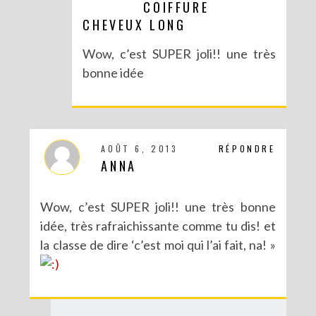
COIFFURE
DIY POUR LA RENTRÉE : UNE TROUSSE SANS COUTURE
CHEVEUX LONG
Wow, c’est SUPER joli!! une très
bonne idée
AOÛT 6, 2013
RÉPONDRE
ANNA
Wow, c’est SUPER joli!! une très bonne
idée, très rafraichissante comme tu dis! et
DIY : UN PETIT CITRON POUR UNE ANNONCE SPÉCIALE
la classe de dire ‘c’est moi qui l’ai fait, na! »