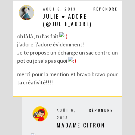
AOÛT 6, 2013
RÉPONDRE
JULIE ♥ ADORE
(@JULIE_ADORE)
oh là là , tu l’as fait
j’adore, j’adore évidemment!
Je te propose un échange un sac contre un
pot ou je sais pas quoi
merci pour la mention et bravo bravo pour
ta créativité!!!!
DIY : CUSTOMISE TON BONNET AVEC SERGENT MAJOR
AOÛT 6,
RÉPONDRE
2013
MADAME CITRON