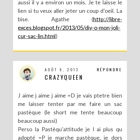
aussi il y a environ un mois. Je te laisse le
lien si tu veux aller jeter un coup d’oeil. La
bise. Agathe (
http://libre-
exces.blogspot.fr/2013/05/diy-o-mon-joli-
cur-sac-lin.html
)
AOÛT 6, 2013
RÉPONDRE
CRAZYQUEEN
J aime j aime j aime =D je vais ptetre bien
me laisser tenter par me faire un sac
pastèque (le short me tente beaucoup
beaucoup aussi)
Perso la Pastèqu’attitude je l ai plus qu
adopté =P je marche pastèque, je dors