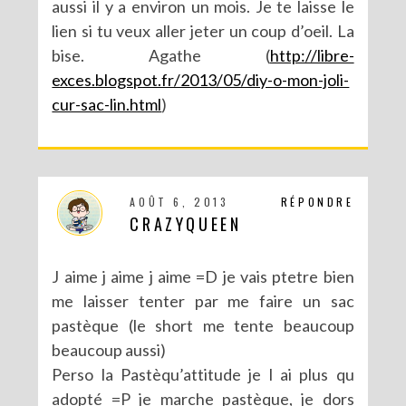
aussi il y a environ un mois. Je te laisse le
lien si tu veux aller jeter un coup d’oeil. La
bise. Agathe (
http://libre-
exces.blogspot.fr/2013/05/diy-o-mon-joli-
cur-sac-lin.html
)
AOÛT 6, 2013
RÉPONDRE
CRAZYQUEEN
J aime j aime j aime =D je vais ptetre bien
me laisser tenter par me faire un sac
pastèque (le short me tente beaucoup
beaucoup aussi)
Perso la Pastèqu’attitude je l ai plus qu
adopté =P je marche pastèque, je dors