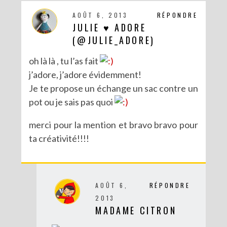
AOÛT 6, 2013
RÉPONDRE
JULIE ♥ ADORE
(@JULIE_ADORE)
oh là là , tu l’as fait
j’adore, j’adore évidemment!
Je te propose un échange un sac contre un
pot ou je sais pas quoi
merci pour la mention et bravo bravo pour
ta créativité!!!!
DIY : CUSTOMISE TON BONNET AVEC SERGENT MAJOR
AOÛT 6,
RÉPONDRE
2013
MADAME CITRON