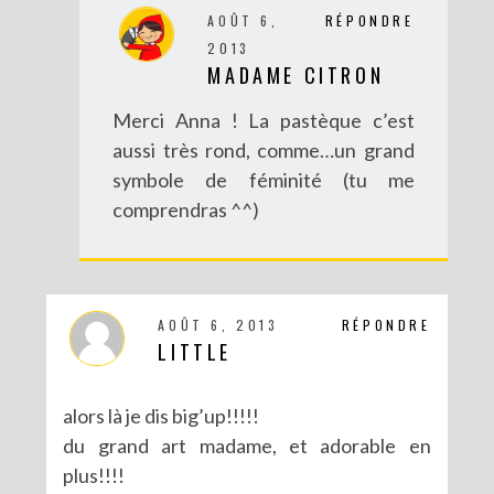
AOÛT 6,
RÉPONDRE
2013
MADAME CITRON
Merci Anna ! La pastèque c’est
aussi très rond, comme…un grand
symbole de féminité (tu me
comprendras ^^)
DIY : BRACELET BRÉSILIEN XXL
AOÛT 6, 2013
RÉPONDRE
LITTLE
alors là je dis big’up!!!!!
du grand art madame, et adorable en
plus!!!!