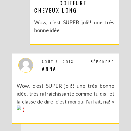
COIFFURE
DIY POUR LA RENTRÉE : UNE TROUSSE SANS COUTURE
CHEVEUX LONG
Wow, c’est SUPER joli!! une très
bonne idée
AOÛT 6, 2013
RÉPONDRE
ANNA
Wow, c’est SUPER joli!! une très bonne
idée, très rafraichissante comme tu dis! et
DIY : UN PETIT CITRON POUR UNE ANNONCE SPÉCIALE
la classe de dire ‘c’est moi qui l’ai fait, na! »