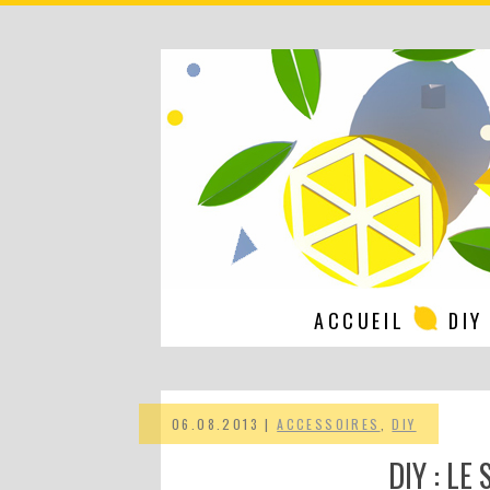
ACCUEIL
DIY
06.08.2013 |
ACCESSOIRES
,
DIY
DIY : LE