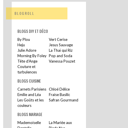
BLOGROLL
BLOGS DIY ET DÉCO
By Plou
Vert Cerise
Heju
Jesus Sauvage
Julie Adore
La Thaï qui Riz
Morning By Foley
Pop and Soda
Tête d’Ange
Vanessa Pouzet
Couture et
turbulences
BLOGS CUISINE
Carnets Parisiens
Chloé Délice
Emilie and Léa
Fraise Basilic
Les Goûts et les
Safran Gourmand
couleurs
BLOGS MARIAGE
Mademoiselle
La Mariée aux
Dentelle
Pieds Nus