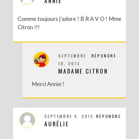
ANNIE
Comme toujours j’adore ! B R A V O ! Mme
Citron !!!
SEPTEMBRE
RÉPONDRE
10, 2013
MADAME CITRON
DIY SPÉCIAL BRÉSIL : LE MOBILE RIO
Merci Annie !
SEPTEMBRE 9, 2013
RÉPONDRE
AURÉLIE