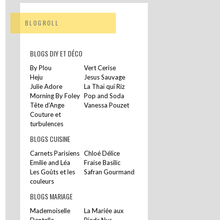
BLOGROLL
BLOGS DIY ET DÉCO
By Plou
Vert Cerise
Heju
Jesus Sauvage
Julie Adore
La Thaï qui Riz
Morning By Foley
Pop and Soda
Tête d’Ange
Vanessa Pouzet
Couture et
turbulences
BLOGS CUISINE
Carnets Parisiens
Chloé Délice
Emilie and Léa
Fraise Basilic
Les Goûts et les
Safran Gourmand
couleurs
BLOGS MARIAGE
Mademoiselle
La Mariée aux
Dentelle
Pieds Nus