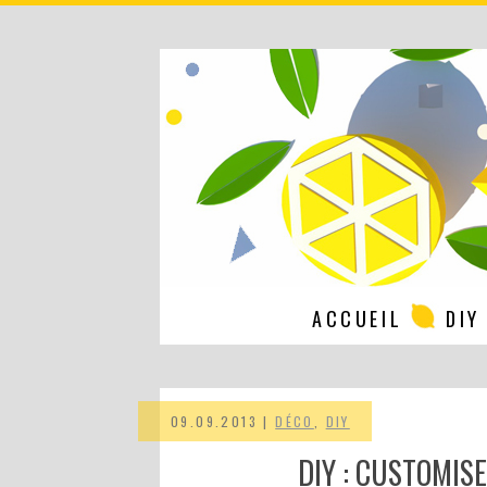
ACCUEIL
DIY
09.09.2013 |
DÉCO
,
DIY
DIY : CUSTOMIS