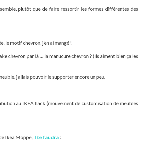
ensemble, plutôt que de faire ressortir les formes différentes des
e, le motif chevron, j’en ai mangé !
ake chevron par là … la manucure chevron ? (ils aiment bien ça les
 meuble, j’allais pouvoir le supporter encore un peu.
tribution au IKEA hack (mouvement de customisation de meubles
mode Ikea Moppe,
il te faudra
: