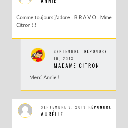
ANNIE
Comme toujours j’adore ! B R A V O ! Mme
Citron !!!
SEPTEMBRE
RÉPONDRE
10, 2013
MADAME CITRON
DIY SPÉCIAL BRÉSIL : LE MOBILE RIO
Merci Annie !
SEPTEMBRE 9, 2013
RÉPONDRE
AURÉLIE