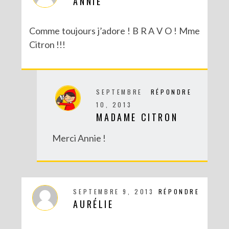
ANNIE
Comme toujours j’adore ! B R A V O ! Mme
Citron !!!
SEPTEMBRE
RÉPONDRE
10, 2013
MADAME CITRON
DIY SPÉCIAL BRÉSIL : LE MOBILE RIO
Merci Annie !
SEPTEMBRE 9, 2013
RÉPONDRE
AURÉLIE