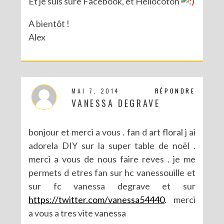
Et je suis sure Facebook, et Hellocoton
A bientôt !
Alex
MAI 7, 2014
RÉPONDRE
VANESSA DEGRAVE
bonjour et merci a vous . fan d art floral j ai
adorela DIY sur la super table de noël .
merci a vous de nous faire reves . je me
permets d etres fan sur hc vanessouille et
sur fc vanessa degrave et sur
https://twitter.com/vanessa54440
. merci
a vous a tres vite vanessa