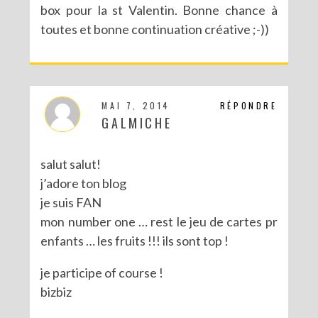
box pour la st Valentin. Bonne chance à
toutes et bonne continuation créative ;-))
CONCOURS POUR PÂQUES AVEC SERGENT MAJOR
MAI 7, 2014
RÉPONDRE
GALMICHE
salut salut!
j’adore ton blog
je suis FAN
mon number one … rest le jeu de cartes pr
enfants … les fruits !!! ils sont top !
je participe of course !
bizbiz
CONCOURS : LE LIVRE LES PARTY PRINTABLES