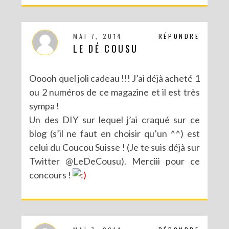
MAI 7, 2014
RÉPONDRE
LE DÉ COUSU
Ooooh quel joli cadeau !!! J’ai déjà acheté 1
ou 2 numéros de ce magazine et il est très
sympa !
Un des DIY sur lequel j’ai craqué sur ce
blog (s’il ne faut en choisir qu’un ^^) est
celui du Coucou Suisse ! (Je te suis déjà sur
CONCOURS : UN KIT DIY LOVE BIRDS À GAGNER POUR LA SAINT VALENTIN
Twitter @LeDeCousu). Merciii pour ce
concours !