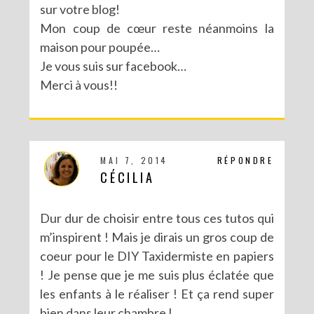
sur votre blog!
Mon coup de cœur reste néanmoins la
MA PARTICIPATION À LA BATTLE FUSE CREATIVITY SYSTEM DE FISKARS
maison pour poupée…
Je vous suis sur facebook…
Merci à vous!!
MAI 7, 2014
RÉPONDRE
CÉCILIA
Dur dur de choisir entre tous ces tutos qui
m’inspirent ! Mais je dirais un gros coup de
coeur pour le DIY Taxidermiste en papiers
! Je pense que je me suis plus éclatée que
les enfants à le réaliser ! Et ça rend super
bien dans leur chambre !