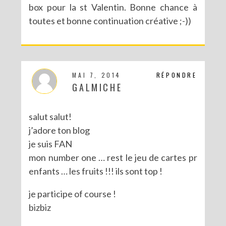
box pour la st Valentin. Bonne chance à
toutes et bonne continuation créative ;-))
CONCOURS POUR PÂQUES AVEC SERGENT MAJOR
MAI 7, 2014
RÉPONDRE
GALMICHE
salut salut!
j’adore ton blog
je suis FAN
mon number one … rest le jeu de cartes pr
enfants … les fruits !!! ils sont top !
je participe of course !
bizbiz
CONCOURS : LE LIVRE LES PARTY PRINTABLES