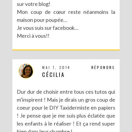
sur votre blog!
Mon coup de cœur reste néanmoins la
MA PARTICIPATION À LA BATTLE FUSE CREATIVITY SYSTEM DE FISKARS
maison pour poupée…
Je vous suis sur facebook…
Merci à vous!!
MAI 7, 2014
RÉPONDRE
CÉCILIA
Dur dur de choisir entre tous ces tutos qui
m’inspirent ! Mais je dirais un gros coup de
coeur pour le DIY Taxidermiste en papiers
! Je pense que je me suis plus éclatée que
les enfants à le réaliser ! Et ça rend super
bien dans leur chambre !