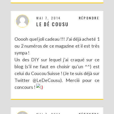
MAI 7, 2014
RÉPONDRE
LE DÉ COUSU
Ooooh quel joli cadeau !!! J’ai déjà acheté 1
ou 2 numéros de ce magazine et il est très
sympa !
Un des DIY sur lequel j’ai craqué sur ce
blog (s’il ne faut en choisir qu’un ^^) est
celui du Coucou Suisse ! (Je te suis déjà sur
CONCOURS : UN KIT DIY LOVE BIRDS À GAGNER POUR LA SAINT VALENTIN
Twitter @LeDeCousu). Merciii pour ce
concours !