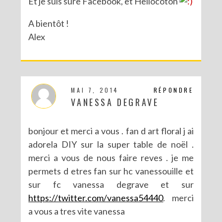
Et je suis sure Facebook, et Hellocoton
A bientôt !
Alex
MAI 7, 2014
RÉPONDRE
VANESSA DEGRAVE
bonjour et merci a vous . fan d art floral j ai
adorela DIY sur la super table de noël .
merci a vous de nous faire reves . je me
permets d etres fan sur hc vanessouille et
sur fc vanessa degrave et sur
https://twitter.com/vanessa54440
. merci
a vous a tres vite vanessa