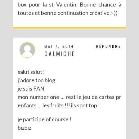
box pour la st Valentin. Bonne chance à
toutes et bonne continuation créative ;-))
CONCOURS POUR PÂQUES AVEC SERGENT MAJOR
MAI 7, 2014
RÉPONDRE
GALMICHE
salut salut!
j’adore ton blog
je suis FAN
mon number one … rest le jeu de cartes pr
enfants … les fruits !!! ils sont top !
je participe of course !
bizbiz
CONCOURS : LE LIVRE LES PARTY PRINTABLES