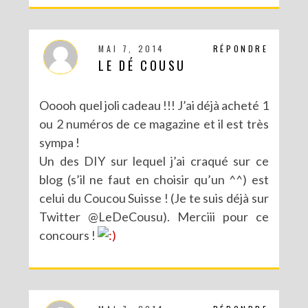
MAI 7, 2014
RÉPONDRE
LE DÉ COUSU
Ooooh quel joli cadeau !!! J’ai déjà acheté 1
ou 2 numéros de ce magazine et il est très
sympa !
Un des DIY sur lequel j’ai craqué sur ce
blog (s’il ne faut en choisir qu’un ^^) est
celui du Coucou Suisse ! (Je te suis déjà sur
CONCOURS : UN KIT DIY LOVE BIRDS À GAGNER POUR LA SAINT VALENTIN
Twitter @LeDeCousu). Merciii pour ce
concours !