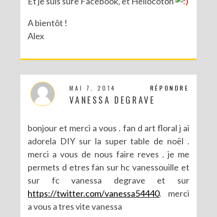
Et je suis sure Facebook, et Hellocoton
A bientôt !
Alex
MAI 7, 2014
RÉPONDRE
VANESSA DEGRAVE
bonjour et merci a vous . fan d art floral j ai
adorela DIY sur la super table de noël .
merci a vous de nous faire reves . je me
permets d etres fan sur hc vanessouille et
sur fc vanessa degrave et sur
https://twitter.com/vanessa54440
. merci
a vous a tres vite vanessa