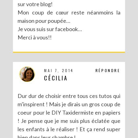
sur votre blog!
Mon coup de cœur reste néanmoins la
MA PARTICIPATION À LA BATTLE FUSE CREATIVITY SYSTEM DE FISKARS
maison pour poupée…
Je vous suis sur facebook…
Merci à vous!!
MAI 7, 2014
RÉPONDRE
CÉCILIA
Dur dur de choisir entre tous ces tutos qui
m’inspirent ! Mais je dirais un gros coup de
coeur pour le DIY Taxidermiste en papiers
! Je pense que je me suis plus éclatée que
les enfants à le réaliser ! Et ça rend super
bien dans leur chambre !