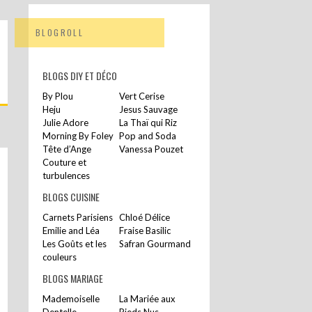
BLOGROLL
BLOGS DIY ET DÉCO
By Plou
Vert Cerise
Heju
Jesus Sauvage
Julie Adore
La Thaï qui Riz
Morning By Foley
Pop and Soda
Tête d’Ange
Vanessa Pouzet
Couture et
turbulences
BLOGS CUISINE
Carnets Parisiens
Chloé Délice
Emilie and Léa
Fraise Basilic
Les Goûts et les
Safran Gourmand
couleurs
BLOGS MARIAGE
Mademoiselle
La Mariée aux
Dentelle
Pieds Nus