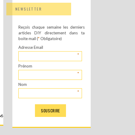
NEWSLETTER
Reçois chaque semaine les derniers
articles DIY directement dans ta
boite mail (
*
Obligatoire)
Adresse Email
*
Prénom
*
Nom
*
66