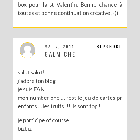
box pour la st Valentin. Bonne chance à
toutes et bonne continuation créative ;-))
CONCOURS POUR PÂQUES AVEC SERGENT MAJOR
MAI 7, 2014
RÉPONDRE
GALMICHE
salut salut!
j’adore ton blog
je suis FAN
mon number one … rest le jeu de cartes pr
enfants … les fruits !!! ils sont top !
je participe of course !
bizbiz
CONCOURS : LE LIVRE LES PARTY PRINTABLES