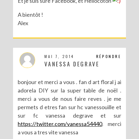
Et je suis sure Facebook, et Hellocoton
A bientôt !
Alex
MAI 7, 2014
RÉPONDRE
VANESSA DEGRAVE
bonjour et merci a vous . fan d art floral j ai
adorela DIY sur la super table de noël .
merci a vous de nous faire reves . je me
permets d etres fan sur hc vanessouille et
sur fc vanessa degrave et sur
https://twitter.com/vanessa54440
. merci
a vous a tres vite vanessa