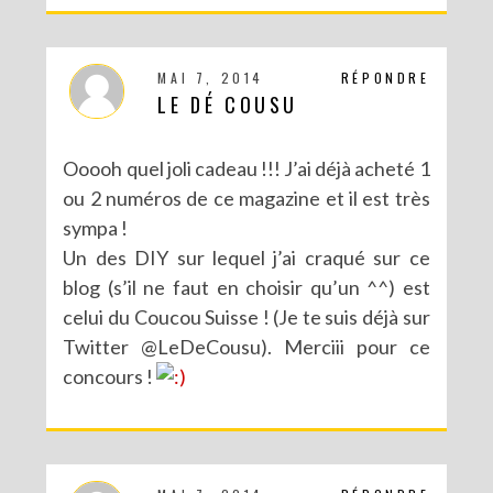
MAI 7, 2014
RÉPONDRE
LE DÉ COUSU
Ooooh quel joli cadeau !!! J’ai déjà acheté 1
ou 2 numéros de ce magazine et il est très
sympa !
Un des DIY sur lequel j’ai craqué sur ce
blog (s’il ne faut en choisir qu’un ^^) est
celui du Coucou Suisse ! (Je te suis déjà sur
CONCOURS : UN KIT DIY LOVE BIRDS À GAGNER POUR LA SAINT VALENTIN
Twitter @LeDeCousu). Merciii pour ce
concours !