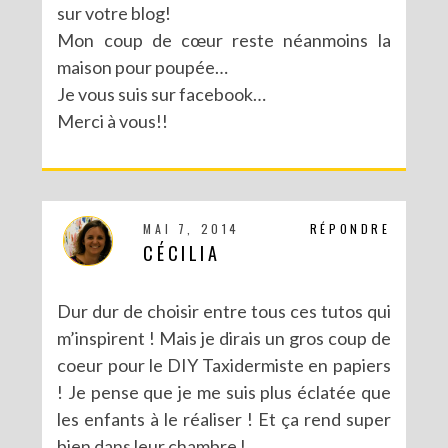
sur votre blog!
Mon coup de cœur reste néanmoins la
MA PARTICIPATION À LA BATTLE FUSE CREATIVITY SYSTEM DE FISKARS
maison pour poupée…
Je vous suis sur facebook…
Merci à vous!!
MAI 7, 2014
RÉPONDRE
CÉCILIA
Dur dur de choisir entre tous ces tutos qui
m’inspirent ! Mais je dirais un gros coup de
coeur pour le DIY Taxidermiste en papiers
! Je pense que je me suis plus éclatée que
les enfants à le réaliser ! Et ça rend super
bien dans leur chambre !