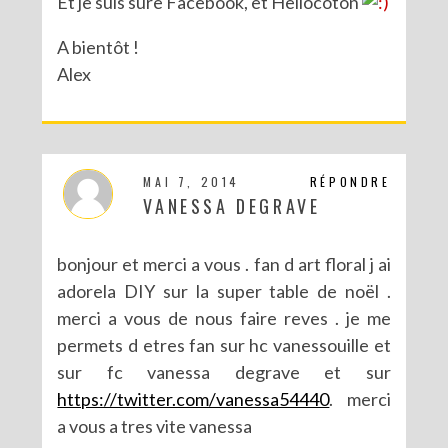
Et je suis sure Facebook, et Hellocoton
A bientôt !
Alex
MAI 7, 2014
RÉPONDRE
VANESSA DEGRAVE
bonjour et merci a vous . fan d art floral j ai
adorela DIY sur la super table de noël .
merci a vous de nous faire reves . je me
permets d etres fan sur hc vanessouille et
sur fc vanessa degrave et sur
https://twitter.com/vanessa54440
. merci
a vous a tres vite vanessa