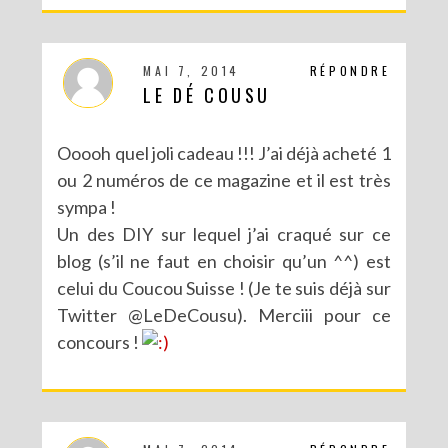
MAI 7, 2014
RÉPONDRE
LE DÉ COUSU
Ooooh quel joli cadeau !!! J’ai déjà acheté 1
ou 2 numéros de ce magazine et il est très
sympa !
Un des DIY sur lequel j’ai craqué sur ce
blog (s’il ne faut en choisir qu’un ^^) est
celui du Coucou Suisse ! (Je te suis déjà sur
CONCOURS : UN KIT DIY LOVE BIRDS À GAGNER POUR LA SAINT VALENTIN
Twitter @LeDeCousu). Merciii pour ce
concours !