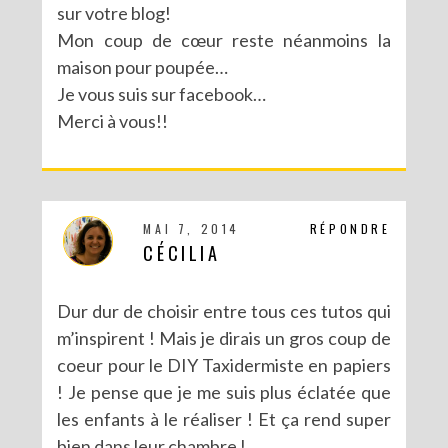
sur votre blog!
Mon coup de cœur reste néanmoins la
MA PARTICIPATION À LA BATTLE FUSE CREATIVITY SYSTEM DE FISKARS
maison pour poupée…
Je vous suis sur facebook…
Merci à vous!!
MAI 7, 2014
RÉPONDRE
CÉCILIA
Dur dur de choisir entre tous ces tutos qui
m’inspirent ! Mais je dirais un gros coup de
coeur pour le DIY Taxidermiste en papiers
! Je pense que je me suis plus éclatée que
les enfants à le réaliser ! Et ça rend super
bien dans leur chambre !