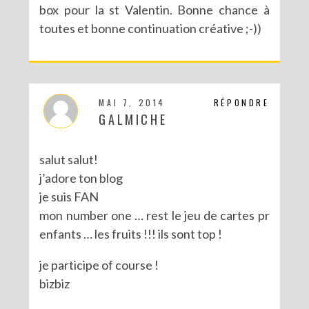
box pour la st Valentin. Bonne chance à
toutes et bonne continuation créative ;-))
CONCOURS POUR PÂQUES AVEC SERGENT MAJOR
MAI 7, 2014
RÉPONDRE
GALMICHE
salut salut!
j’adore ton blog
je suis FAN
mon number one … rest le jeu de cartes pr
enfants … les fruits !!! ils sont top !
je participe of course !
bizbiz
CONCOURS : LE LIVRE LES PARTY PRINTABLES