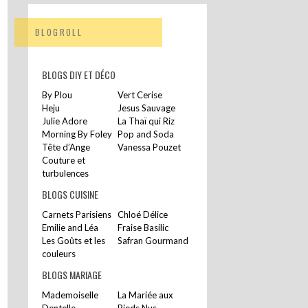
BLOGROLL
BLOGS DIY ET DÉCO
By Plou
Vert Cerise
Heju
Jesus Sauvage
Julie Adore
La Thaï qui Riz
Morning By Foley
Pop and Soda
Tête d’Ange
Vanessa Pouzet
Couture et
turbulences
BLOGS CUISINE
Carnets Parisiens
Chloé Délice
Emilie and Léa
Fraise Basilic
Les Goûts et les
Safran Gourmand
couleurs
BLOGS MARIAGE
Mademoiselle
La Mariée aux
Dentelle
Pieds Nus