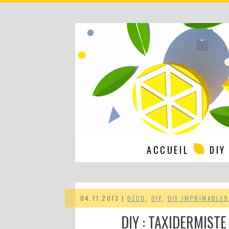
ACCUEIL
DIY
04.11.2013 |
DÉCO
,
DIY
,
DIY IMPRIMABLES
DIY : TAXIDERMISTE