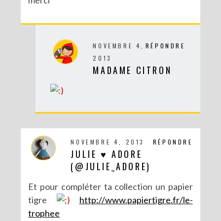
NOVEMBRE 4,
RÉPONDRE
2013
DIY SPÉCIAL BRÉSIL : LE MOBILE RIO
MADAME CITRON
NOVEMBRE 4, 2013
RÉPONDRE
JULIE ♥ ADORE
(@JULIE_ADORE)
Et pour compléter ta collection un papier
tigre
http://www.papiertigre.fr/le-
trophee
DIY : POTS À SUCCULENTES FURIEUSEMENT MARBRÉS (BATTLE #17)