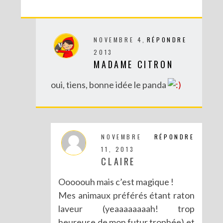
NOVEMBRE 4,
RÉPONDRE
2013
MADAME CITRON
DIY MES CORBEILLES DE BUREAU DENTELLÉES
oui, tiens, bonne idée le panda
NOVEMBRE
RÉPONDRE
11, 2013
CLAIRE
Ooooouh mais c’est magique !
Mes animaux préférés étant raton
laveur (yeaaaaaaaah! trop
heureuse de mon futur trophée) et