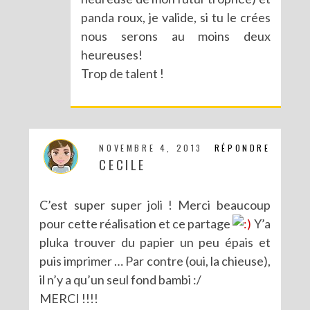
panda roux, je valide, si tu le crées
DIY : LES POMPONS MATRIOCHKA
nous serons au moins deux
heureuses!
Trop de talent !
NOVEMBRE 4, 2013
RÉPONDRE
CECILE
C’est super super joli ! Merci beaucoup
pour cette réalisation et ce partage
Y’a
pluka trouver du papier un peu épais et
puis imprimer … Par contre (oui, la chieuse),
il n’y a qu’un seul fond bambi :/
MERCI !!!!