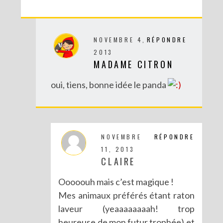
NOVEMBRE 4,
RÉPONDRE
2013
MADAME CITRON
DIY MES CORBEILLES DE BUREAU DENTELLÉES
oui, tiens, bonne idée le panda
NOVEMBRE
RÉPONDRE
11, 2013
CLAIRE
Ooooouh mais c’est magique !
Mes animaux préférés étant raton
laveur (yeaaaaaaaah! trop
heureuse de mon futur trophée) et