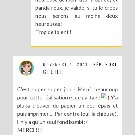
panda roux, je valide, si tu le crées
DIY : LES POMPONS MATRIOCHKA
nous serons au moins deux
heureuses!
Trop de talent !
NOVEMBRE 4, 2013
RÉPONDRE
CECILE
C’est super super joli ! Merci beaucoup
pour cette réalisation et ce partage
Y’a
pluka trouver du papier un peu épais et
puis imprimer … Par contre (oui, la chieuse),
il n’y a qu’un seul fond bambi :/
MERCI !!!!