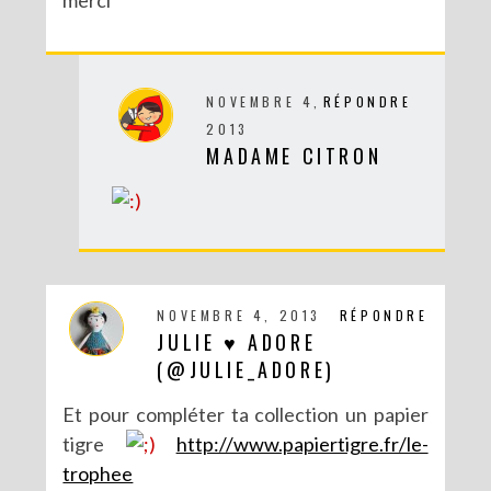
NOVEMBRE 4,
RÉPONDRE
2013
DIY SPÉCIAL BRÉSIL : LE MOBILE RIO
MADAME CITRON
NOVEMBRE 4, 2013
RÉPONDRE
JULIE ♥ ADORE
(@JULIE_ADORE)
Et pour compléter ta collection un papier
tigre
http://www.papiertigre.fr/le-
trophee
DIY : POTS À SUCCULENTES FURIEUSEMENT MARBRÉS (BATTLE #17)