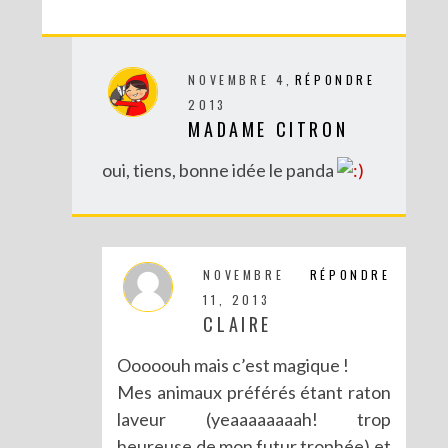
NOVEMBRE 4,
RÉPONDRE
2013
MADAME CITRON
DIY MES CORBEILLES DE BUREAU DENTELLÉES
oui, tiens, bonne idée le panda
NOVEMBRE
RÉPONDRE
11, 2013
CLAIRE
Ooooouh mais c’est magique !
Mes animaux préférés étant raton
laveur (yeaaaaaaaah! trop
heureuse de mon futur trophée) et