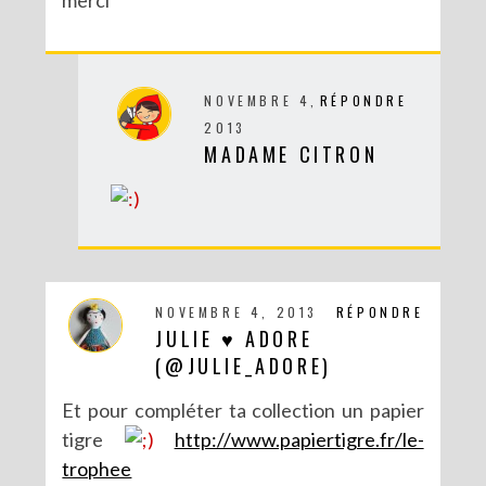
NOVEMBRE 4,
RÉPONDRE
2013
DIY SPÉCIAL BRÉSIL : LE MOBILE RIO
MADAME CITRON
NOVEMBRE 4, 2013
RÉPONDRE
JULIE ♥ ADORE
(@JULIE_ADORE)
Et pour compléter ta collection un papier
tigre
http://www.papiertigre.fr/le-
trophee
DIY : POTS À SUCCULENTES FURIEUSEMENT MARBRÉS (BATTLE #17)