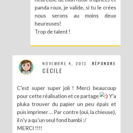
panda roux, je valide, si tu le crées
DIY : LES POMPONS MATRIOCHKA
nous serons au moins deux
heureuses!
Trop de talent !
NOVEMBRE 4, 2013
RÉPONDRE
CECILE
C’est super super joli ! Merci beaucoup
pour cette réalisation et ce partage
Y’a
pluka trouver du papier un peu épais et
puis imprimer … Par contre (oui, la chieuse),
il n’y a qu’un seul fond bambi :/
MERCI !!!!