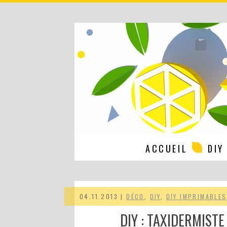
ACCUEIL
DIY
04.11.2013 |
DÉCO
,
DIY
,
DIY IMPRIMABLES
DIY : TAXIDERMISTE