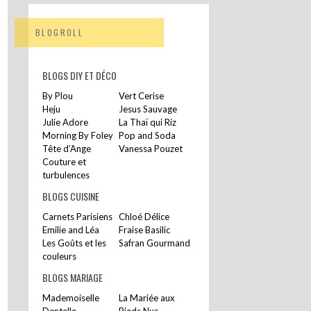
BLOGROLL
BLOGS DIY ET DÉCO
By Plou
Vert Cerise
Heju
Jesus Sauvage
Julie Adore
La Thaï qui Riz
Morning By Foley
Pop and Soda
Tête d’Ange
Vanessa Pouzet
Couture et
turbulences
BLOGS CUISINE
Carnets Parisiens
Chloé Délice
Emilie and Léa
Fraise Basilic
Les Goûts et les
Safran Gourmand
couleurs
BLOGS MARIAGE
Mademoiselle
La Mariée aux
Dentelle
Pieds Nus