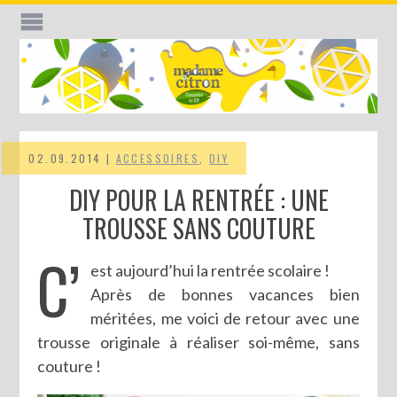
02.09.2014 |
ACCESSOIRES
,
DIY
DIY POUR LA RENTRÉE : UNE
TROUSSE SANS COUTURE
C’
est aujourd’hui la rentrée scolaire !
Après de bonnes vacances bien
méritées, me voici de retour avec une
trousse originale à réaliser soi-même, sans
couture !