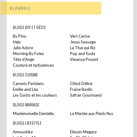
BLOGROLL
BLOGS DIY ET DÉCO
By Plou
Vert Cerise
Heju
Jesus Sauvage
Julie Adore
La Thaï qui Riz
Morning By Foley
Pop and Soda
Tête d’Ange
Vanessa Pouzet
Couture et turbulences
BLOGS CUISINE
Carnets Parisiens
Chloé Délice
Emilie and Léa
Fraise Basilic
Les Goûts et les couleurs
Safran Gourmand
BLOGS MARIAGE
Mademoiselle Dentelle
La Mariée aux Pieds Nus
BLOGS LIFESTYLE
Annouchka
Eleusis Megara