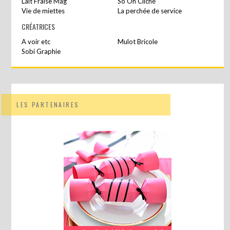
Lait Fraise Mag
So Oh Cliché
Vie de miettes
La perchée de service
CRÉATRICES
A voir etc
Mulot Bricole
Sobi Graphie
LES PARTENAIRES