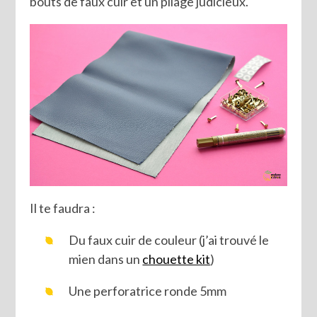
bouts de faux cuir et un pliage judicieux.
Il te faudra :
Du faux cuir de couleur (j’ai trouvé le
mien dans un
chouette kit
)
Une perforatrice ronde 5mm