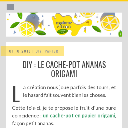
01.10.2013 |
DIY
,
PAPIER
DIY : LE CACHE-POT ANANAS
ORIGAMI
L
a création nous joue parfois des tours, et
le hasard fait souvent bien les choses.
Cette fois-ci, je te propose le fruit d’une pure
coïncidence :
un cache-pot en papier origami
,
façon petit ananas.