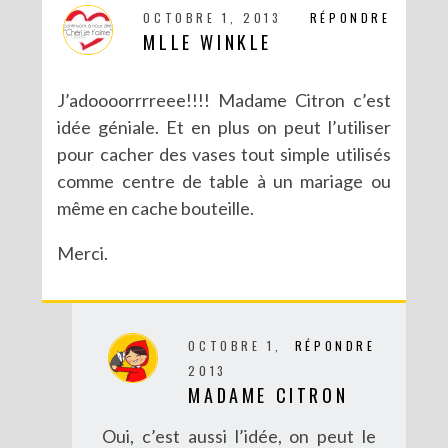
OCTOBRE 1, 2013
RÉPONDRE
MLLE WINKLE
J’adoooorrrreee!!!! Madame Citron c’est
idée géniale. Et en plus on peut l’utiliser
DIY CRÉE TON BULLET JOURNAL (AVEC SCAN N CUT)
pour cacher des vases tout simple utilisés
comme centre de table à un mariage ou
même en cache bouteille.
Merci.
OCTOBRE 1,
RÉPONDRE
2013
MADAME CITRON
Oui, c’est aussi l’idée, on peut le
RECETTES ET CRÉATIONS POUR DES FÊTES RÉUSSIES – CONCOURS