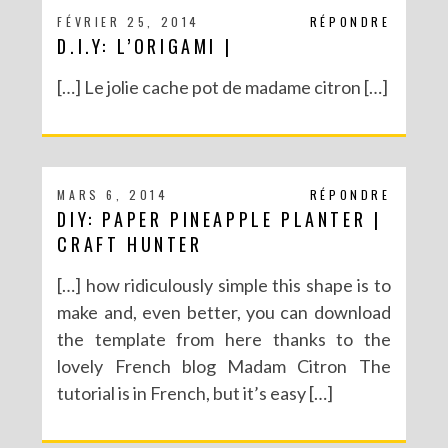
FÉVRIER 25, 2014
RÉPONDRE
D.I.Y: L’ORIGAMI |
[…] Le jolie cache pot de madame citron […]
MARS 6, 2014
RÉPONDRE
DIY: PAPER PINEAPPLE PLANTER |
CRAFT HUNTER
[…] how ridiculously simple this shape is to
make and, even better, you can download
the template from here thanks to the
lovely French blog Madam Citron The
tutorial is in French, but it’s easy […]