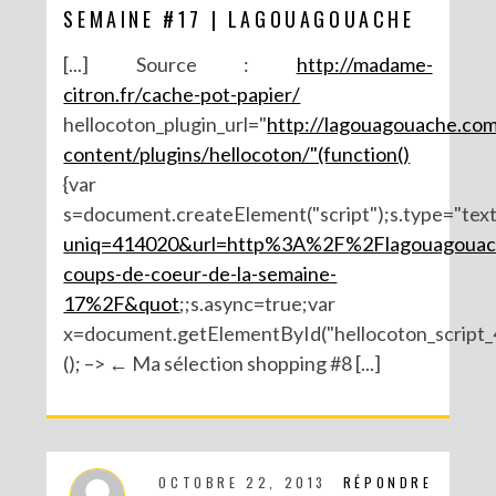
SEMAINE #17 | LAGOUAGOUACHE
[...] Source :
http://madame-
citron.fr/cache-pot-papier/
hellocoton_plugin_url="
http://lagouagouache.co
content/plugins/hellocoton/"(function()
{var
s=document.createElement("script");s.type="text/
uniq=414020&url=http%3A%2F%2Flagouagoua
coups-de-coeur-de-la-semaine-
17%2F&quot
;;s.async=true;var
x=document.getElementById("hellocoton_script_4
(); –> ← Ma sélection shopping #8 [...]
OCTOBRE 22, 2013
RÉPONDRE