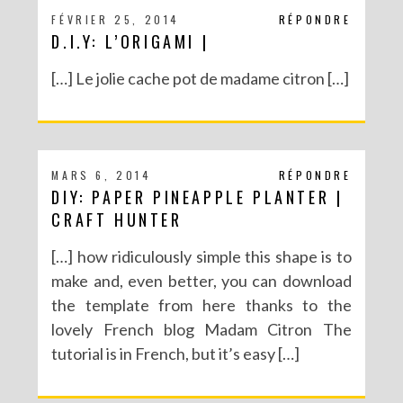
FÉVRIER 25, 2014
RÉPONDRE
D.I.Y: L’ORIGAMI |
[…] Le jolie cache pot de madame citron […]
MARS 6, 2014
RÉPONDRE
DIY: PAPER PINEAPPLE PLANTER |
CRAFT HUNTER
[…] how ridiculously simple this shape is to
make and, even better, you can download
the template from here thanks to the
lovely French blog Madam Citron The
tutorial is in French, but it’s easy […]