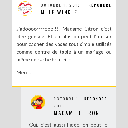
OCTOBRE 1, 2013
RÉPONDRE
MLLE WINKLE
J’adoooorrrreee!!!! Madame Citron c’est
idée géniale. Et en plus on peut l’utiliser
DIY CRÉE TON BULLET JOURNAL (AVEC SCAN N CUT)
pour cacher des vases tout simple utilisés
comme centre de table à un mariage ou
même en cache bouteille.
Merci.
OCTOBRE 1,
RÉPONDRE
2013
MADAME CITRON
Oui, c’est aussi l’idée, on peut le
RECETTES ET CRÉATIONS POUR DES FÊTES RÉUSSIES – CONCOURS