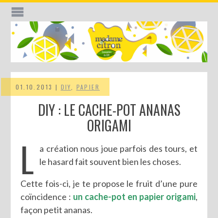
01.10.2013 |
DIY
,
PAPIER
DIY : LE CACHE-POT ANANAS
ORIGAMI
L
a création nous joue parfois des tours, et
le hasard fait souvent bien les choses.
Cette fois-ci, je te propose le fruit d’une pure
coïncidence :
un cache-pot en papier origami
,
façon petit ananas.