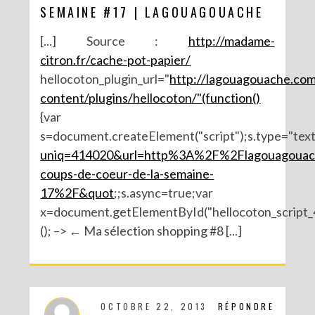
SEMAINE #17 | LAGOUAGOUACHE
[...] Source :
http://madame-
citron.fr/cache-pot-papier/
hellocoton_plugin_url="
http://lagouagouache.co
content/plugins/hellocoton/"(function()
{var
s=document.createElement("script");s.type="text/
uniq=414020&url=http%3A%2F%2Flagouagoua
coups-de-coeur-de-la-semaine-
17%2F&quot
;;s.async=true;var
x=document.getElementById("hellocoton_script_4
(); –> ← Ma sélection shopping #8 [...]
OCTOBRE 22, 2013
RÉPONDRE