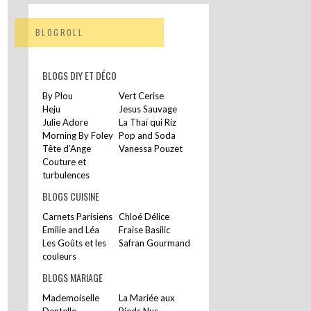
BLOGROLL
BLOGS DIY ET DÉCO
By Plou
Vert Cerise
Heju
Jesus Sauvage
Julie Adore
La Thaï qui Riz
Morning By Foley
Pop and Soda
Tête d’Ange
Vanessa Pouzet
Couture et
turbulences
BLOGS CUISINE
Carnets Parisiens
Chloé Délice
Emilie and Léa
Fraise Basilic
Les Goûts et les
Safran Gourmand
couleurs
BLOGS MARIAGE
Mademoiselle
La Mariée aux
Dentelle
Pieds Nus