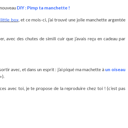
t nouveau
DIY : Pimp ta manchette !
little box
, et ce mois-ci, j’ai trouvé une jolie manchette argentée
ser, avec des chutes de simili cuir que j’avais reçu en cadeau par
ortir avec, et dans un esprit : j’ai piqué ma machette à
un oiseau
»).
s avec toi, je te propose de la reproduire chez toi ! (c’est pas