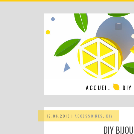
ACCUEIL
DIY
17.06.2013 |
ACCESSOIRES
,
DIY
DIY BIJOU