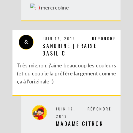
merci coline
JUIN 17, 2013
RÉPONDRE
SANDRINE | FRAISE
BASILIC
Très mignon, j’aime beaucoup les couleurs
DIY POUR LA RENTRÉE : UNE TROUSSE SANS COUTURE
(et du coup je la préfère largement comme
ça à l’originale !)
JUIN 17,
RÉPONDRE
2013
MADAME CITRON