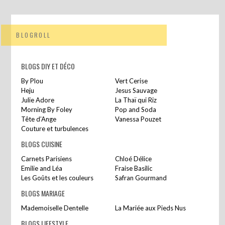
BLOGROLL
BLOGS DIY ET DÉCO
By Plou
Vert Cerise
Heju
Jesus Sauvage
Julie Adore
La Thaï qui Riz
Morning By Foley
Pop and Soda
Tête d’Ange
Vanessa Pouzet
Couture et turbulences
BLOGS CUISINE
Carnets Parisiens
Chloé Délice
Emilie and Léa
Fraise Basilic
Les Goûts et les couleurs
Safran Gourmand
BLOGS MARIAGE
Mademoiselle Dentelle
La Mariée aux Pieds Nus
BLOGS LIFESTYLE