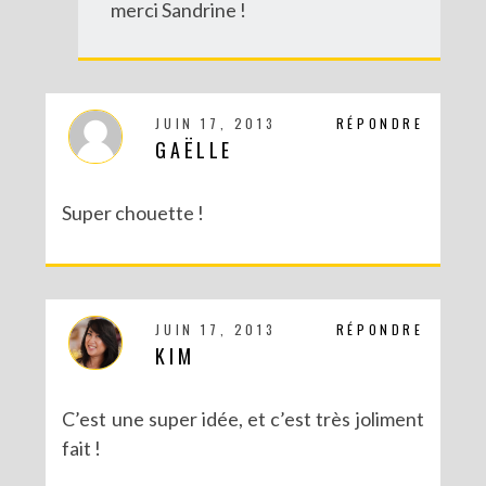
merci Sandrine !
DIY : UN PETIT CITRON POUR UNE ANNONCE SPÉCIALE
JUIN 17, 2013
RÉPONDRE
GAËLLE
Super chouette !
JUIN 17, 2013
RÉPONDRE
KIM
C’est une super idée, et c’est très joliment
DIY : BRACELET BRÉSILIEN XXL
fait !