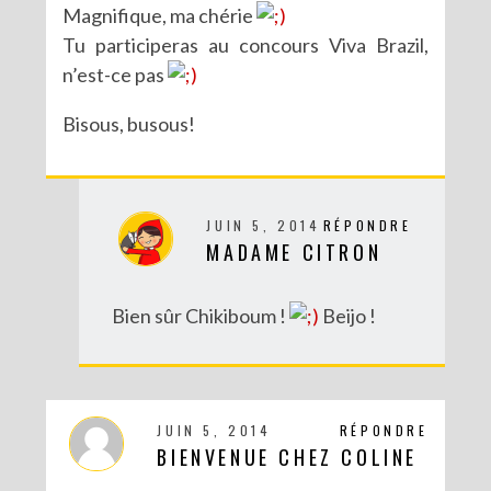
Magnifique, ma chérie
Tu participeras au concours Viva Brazil,
n’est-ce pas
Bisous, busous!
DIY : UN COUCOU SUISSE DES TEMPS MODERNES
JUIN 5, 2014
RÉPONDRE
MADAME CITRON
Bien sûr Chikiboum !
Beijo !
JUIN 5, 2014
RÉPONDRE
BIENVENUE CHEZ COLINE
DIY MES CORBEILLES DE BUREAU DENTELLÉES