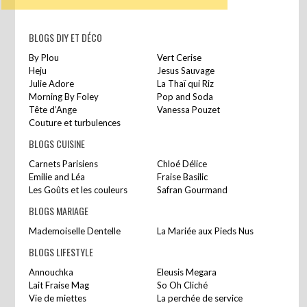
BLOGS DIY ET DÉCO
By Plou
Vert Cerise
Heju
Jesus Sauvage
Julie Adore
La Thaï qui Riz
Morning By Foley
Pop and Soda
Tête d’Ange
Vanessa Pouzet
Couture et turbulences
BLOGS CUISINE
Carnets Parisiens
Chloé Délice
Emilie and Léa
Fraise Basilic
Les Goûts et les couleurs
Safran Gourmand
BLOGS MARIAGE
Mademoiselle Dentelle
La Mariée aux Pieds Nus
BLOGS LIFESTYLE
Annouchka
Eleusis Megara
Lait Fraise Mag
So Oh Cliché
Vie de miettes
La perchée de service