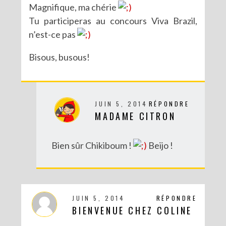
Magnifique, ma chérie
Tu participeras au concours Viva Brazil,
n’est-ce pas
Bisous, busous!
DIY : UN COUCOU SUISSE DES TEMPS MODERNES
JUIN 5, 2014
RÉPONDRE
MADAME CITRON
Bien sûr Chikiboum !
Beijo !
JUIN 5, 2014
RÉPONDRE
BIENVENUE CHEZ COLINE
DIY MES CORBEILLES DE BUREAU DENTELLÉES