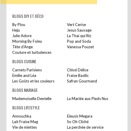
BLOGS DIY ET DÉCO
By Plou
Vert Cerise
Heju
Jesus Sauvage
Julie Adore
La Thaï qui Riz
Morning By Foley
Pop and Soda
Tête d’Ange
Vanessa Pouzet
Couture et turbulences
BLOGS CUISINE
Carnets Parisiens
Chloé Délice
Emilie and Léa
Fraise Basilic
Les Goûts et les couleurs
Safran Gourmand
BLOGS MARIAGE
Mademoiselle Dentelle
La Mariée aux Pieds Nus
BLOGS LIFESTYLE
Annouchka
Eleusis Megara
Lait Fraise Mag
So Oh Cliché
Vie de miettes
La perchée de service