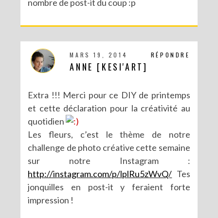
nombre de post-it du coup :p
DIY CRÉE TON BULLET JOURNAL (AVEC SCAN N CUT)
MARS 19, 2014
RÉPONDRE
ANNE [KESI'ART]
Extra !!! Merci pour ce DIY de printemps
et cette déclaration pour la créativité au
quotidien
Les fleurs, c’est le thème de notre
challenge de photo créative cette semaine
sur notre Instagram :
http://instagram.com/p/lplRu5zWvQ/
Tes
RECETTES ET CRÉATIONS POUR DES FÊTES RÉUSSIES – CONCOURS
jonquilles en post-it y feraient forte
impression !