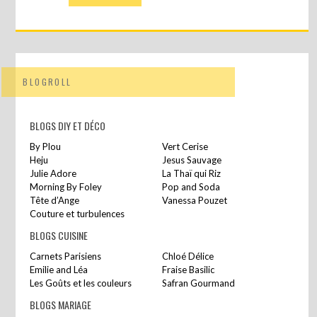
BLOGROLL
BLOGS DIY ET DÉCO
By Plou
Vert Cerise
Heju
Jesus Sauvage
Julie Adore
La Thaï qui Riz
Morning By Foley
Pop and Soda
Tête d’Ange
Vanessa Pouzet
Couture et turbulences
BLOGS CUISINE
Carnets Parisiens
Chloé Délice
Emilie and Léa
Fraise Basilic
Les Goûts et les couleurs
Safran Gourmand
BLOGS MARIAGE