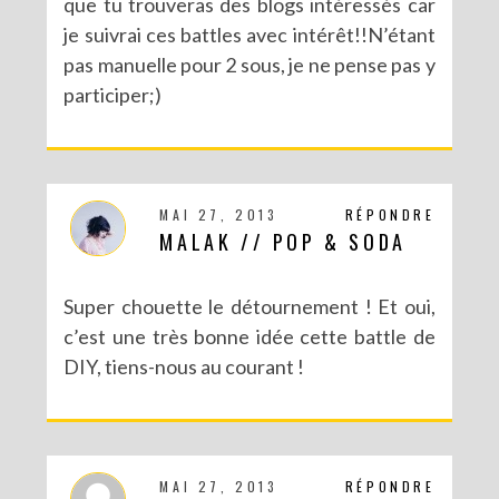
que tu trouveras des blogs intéressés car
je suivrai ces battles avec intérêt!!N’étant
pas manuelle pour 2 sous, je ne pense pas y
DIY SAINT VALENTIN : UNE CARTE POP-UP QUI BRISE LA GLACE !
participer;)
MAI 27, 2013
RÉPONDRE
MALAK // POP & SODA
Super chouette le détournement ! Et oui,
c’est une très bonne idée cette battle de
DIY, tiens-nous au courant !
DIY – UN CALENDRIER DE L’AVENT TOUT EN IMAGES
MAI 27, 2013
RÉPONDRE