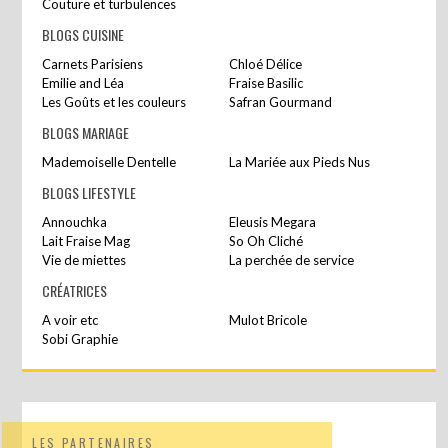
Couture et turbulences
BLOGS CUISINE
Carnets Parisiens
Chloé Délice
Emilie and Léa
Fraise Basilic
Les Goûts et les couleurs
Safran Gourmand
BLOGS MARIAGE
Mademoiselle Dentelle
La Mariée aux Pieds Nus
BLOGS LIFESTYLE
Annouchka
Eleusis Megara
Lait Fraise Mag
So Oh Cliché
Vie de miettes
La perchée de service
CRÉATRICES
A voir etc
Mulot Bricole
Sobi Graphie
LES PARTENAIRES