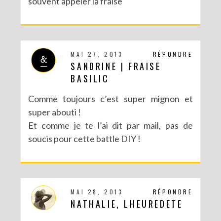
souvent appeler la fraise
RECETTES ET CRÉATIONS POUR DES FÊTES RÉUSSIES – CONCOURS
MAI 27, 2013
RÉPONDRE
SANDRINE | FRAISE
BASILIC
Comme toujours c’est super mignon et
super abouti !
Et comme je te l’ai dit par mail, pas de
soucis pour cette battle DIY !
MAI 28, 2013
RÉPONDRE
NATHALIE, LHEUREDETE
DIY : MA VALISETTE CITRON