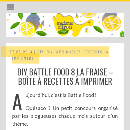
27.05.2013 |
DIY
,
DIY IMPRIMABLES
,
FREEBIES (À
IMPRIMER)
DIY BATTLE FOOD 8 LA FRAISE –
BOÎTE À RECETTES À IMPRIMER
A
ujourd’hui, c’est la Battle Food !
Quésaco ? Un petit concours organisé
par les blogueuses chaque mois autour d’un
thème.